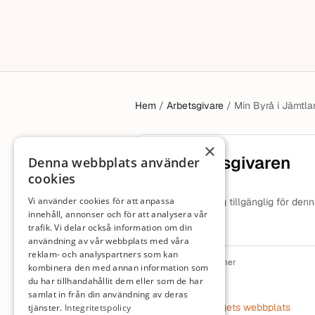
Hem
/
Arbetsgivare
/
Min Byrå i Jämtl
×
Om arbetsgivaren
Denna webbplats använder
cookies
Vi använder cookies för att anpassa
Ingen beskrivning tillgänglig för den
arbetsgivare.
innehåll, annonser och för att analysera vår
trafik. Vi delar också information om din
användning av vår webbplats med våra
reklam- och analyspartners som kan
Organisationsnummer
kombinera den med annan information som
5590277041
du har tillhandahållit dem eller som de har
samlat in från din användning av deras
Webbplats
Besök företagets webbplats
tjänster.
Integritetspolicy