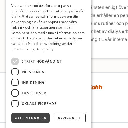
Vi använder cookies för att anpassa
Tillträde för tjänsten enligt ö
innehåll, annonser och för att analysera vår
Alla nyanställda erhåller en pe
trafik. Vi delar också information om din
användning av vår webbplats med våra
utefter Diaverums rutiner och 
reklam- och analyspartners som kan
inte har erfarenhet av dialys er
kombinera den med annan information som
du har tillhandahållit dem eller som de har
har även tillgång till vår inte
samlat in från din användning av deras
nätbaserad.
tjänster.
Integritetspolicy
STRIKT NÖDVÄNDIGT
PRESTANDA
Sidfot
INRIKTNING
FUNKTIONER
OKLASSIFICERADE
ACCEPTERA ALLA
AVVISA ALLT