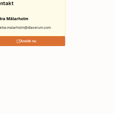
ntakt
tra Mälarholm
etra.malarholm@diaverum.com
Ansök nu