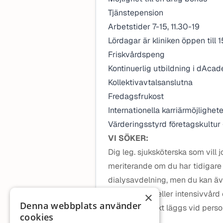
Tjänstepension
Arbetstider 7-15, 11.30-19
Lördagar är kliniken öppen till
Friskvårdspeng
Kontinuerlig utbildning i dAca
Kollektivavtalsanslutna
Fredagsfrukost
Internationella karriärmöjlighete
Värderingsstyrd företagskultu
VI SÖKER:
Dig leg. sjuksköterska som vill 
meriterande om du har tidigare 
dialysavdelning, men du kan äv
akutsjukvård eller intensivvård 
×
Denna webbplats använder
dialys. Stor vikt läggs vid per
cookies
team.