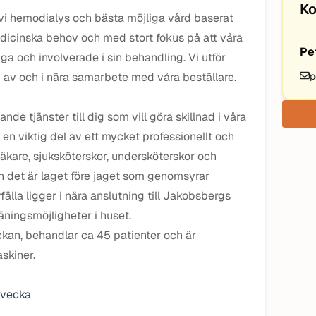
Ko
r vi hemodialys och bästa möjliga vård baserat
edicinska behov och med stort fokus på att våra
Pe
iga och involverade i sin behandling. Vi utför
av och i nära samarbete med våra beställare.
p
e tjänster till dig som vill göra skillnad i våra
i en viktig del av ett mycket professionellt och
kare, sjuksköterskor, undersköterskor och
h det är laget före jaget som genomsyrar
fälla ligger i nära anslutning till Jakobsbergs
ningsmöjligheter i huset.
ckan, behandlar ca 45 patienter och är
skiner.
/vecka