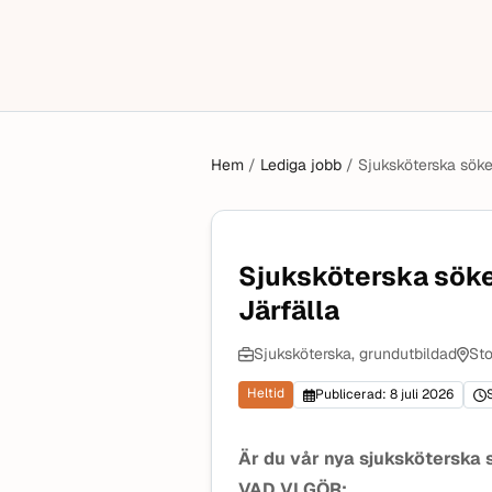
Hem
/
Lediga jobb
/
Sjuksköterska sökes 
Sjuksköterska sökes 
Järfälla
Sjuksköterska, grundutbildad
Sto
Heltid
Publicerad: 8 juli 2026
Är du vår nya sjuksköterska 
VAD VI GÖR: