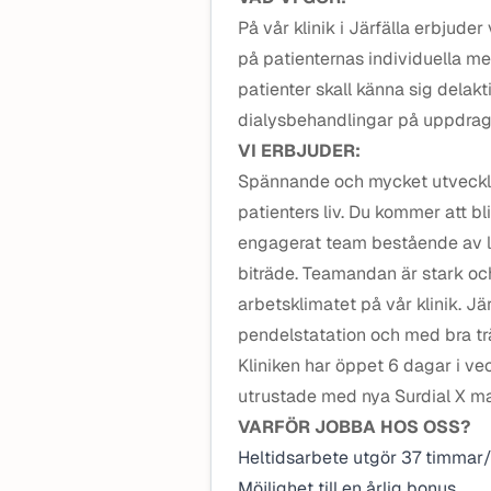
På vår klinik i Järfälla erbjude
på patienternas individuella m
patienter skall känna sig delakt
dialysbehandlingar på uppdrag 
VI ERBJUDER:
Spännande och mycket utveckland
patienters liv. Du kommer att bl
engagerat team bestående av lä
biträde. Teamandan är stark oc
arbetsklimatet på vår klinik. Jär
pendelstatation och med bra trä
Kliniken har öppet 6 dagar i ve
utrustade med nya Surdial X ma
VARFÖR JOBBA HOS OSS?
Heltidsarbete utgör 37 timmar
Möjlighet till en årlig bonus