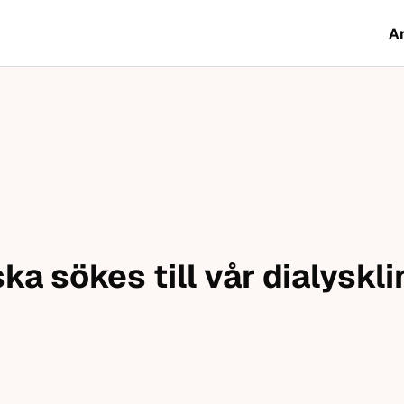
A
a sökes till vår dialysklin