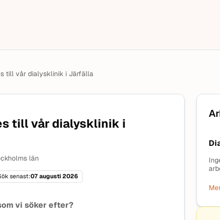
till vår dialysklinik i Järfälla
Ar
till vår dialysklinik i
Di
ckholms län
Ing
arb
Sök senast:
07 augusti 2026
Mer
som vi söker efter?