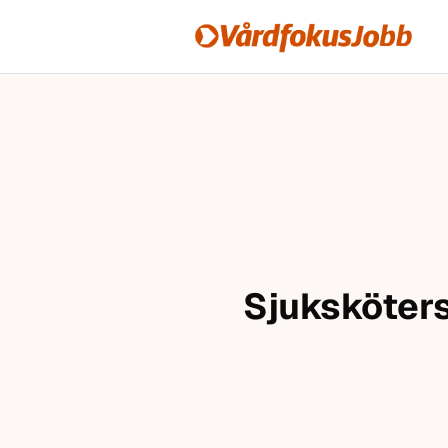
Vårdfokusjobb
Hoppa till innehåll
Sjukskötersk