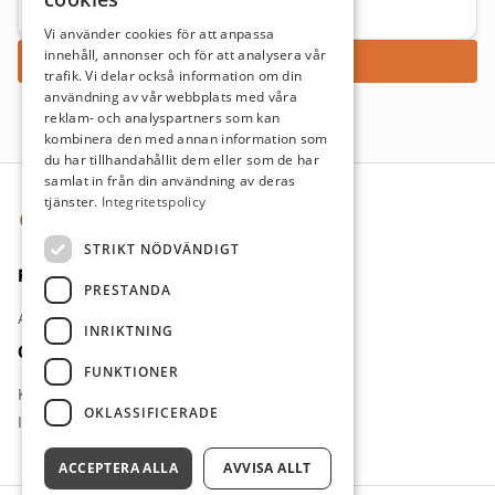
Vi använder cookies för att anpassa
innehåll, annonser och för att analysera vår
Ansök nu
trafik. Vi delar också information om din
användning av vår webbplats med våra
reklam- och analyspartners som kan
kombinera den med annan information som
du har tillhandahållit dem eller som de har
Sidfot
samlat in från din användning av deras
tjänster.
Integritetspolicy
STRIKT NÖDVÄNDIGT
För jobbsökande
PRESTANDA
Arbetsgivare
INRIKTNING
Om oss
FUNKTIONER
Kontakt
OKLASSIFICERADE
Integritetspolicy
ACCEPTERA ALLA
AVVISA ALLT