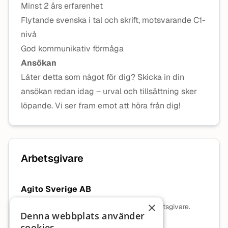
Minst 2 års erfarenhet
Flytande svenska i tal och skrift, motsvarande C1-
nivå
God kommunikativ förmåga
Ansökan
Låter detta som något för dig? Skicka in din
ansökan redan idag – urval och tillsättning sker
löpande. Vi ser fram emot att höra från dig!
Arbetsgivare
Agito Sverige AB
×
Ingen beskrivning tillgänglig för denna arbetsgivare.
Denna webbplats använder
cookies
Mer information om arbetsgivaren