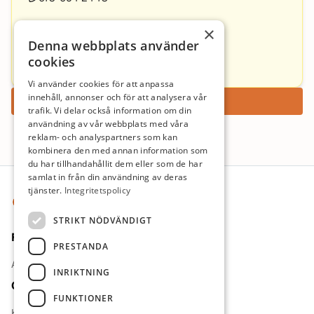
Katrin Hortlund
×
Denna webbplats använder
katrin.hortlund@regionvasterbotten.se
cookies
090-785 93 19
Vi använder cookies för att anpassa
innehåll, annonser och för att analysera vår
Ansök nu
trafik. Vi delar också information om din
användning av vår webbplats med våra
reklam- och analyspartners som kan
kombinera den med annan information som
du har tillhandahållit dem eller som de har
Sidfot
samlat in från din användning av deras
tjänster.
Integritetspolicy
STRIKT NÖDVÄNDIGT
För jobbsökande
PRESTANDA
Arbetsgivare
INRIKTNING
Om oss
FUNKTIONER
Kontakt