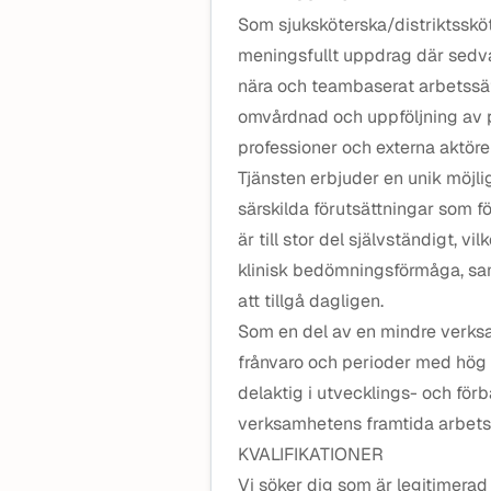
Som sjuksköterska/distriktssköt
meningsfullt uppdrag där sedv
nära och teambaserat arbetssä
omvårdnad och uppföljning av 
professioner och externa aktörer
Tjänsten erbjuder en unik möjl
särskilda förutsättningar som f
är till stor del självständigt, 
klinisk bedömningsförmåga, sam
att tillgå dagligen.
Som en del av en mindre verksam
frånvaro och perioder med hög a
delaktig i utvecklings- och förb
verksamhetens framtida arbetss
KVALIFIKATIONER
Vi söker dig som är legitimerad