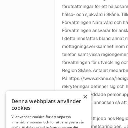
förutsättningar för ett hälsosamt
hälso- och sjukvård i Skåne. Til
Förvaltningen Nära vård och häl
Förvaltningen ansvarar för ans
I detta innefattas bland annat 
mottagningsverksamhet inom när
telefon samt vissa regiongeme
förvaltningen för utveckling och
Region Skåne. Antalet medarbet
På https://www.skane.se/lediga
rekryteringar befinner sig och 
Om du har skyddade personuppg
×
Denna webbplats använder
finns angiven i annonsen så att 
cookies
rutiner.
Vi använder cookies för att anpassa
När du söker ett jobb hos Regi
innehåll, annonser och för att analysera vår
enligt offentlighetsprincipen. 
trafik. Vi delar också information om din