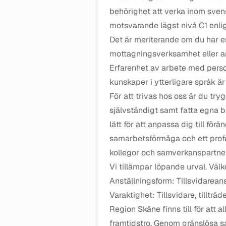
behörighet att verka inom sven
motsvarande lägst nivå C1 enlig
Det är meriterande om du har e
mottagningsverksamhet eller an
Erfarenhet av arbete med perso
kunskaper i ytterligare språk ä
För att trivas hos oss är du try
självständigt samt fatta egna be
lätt för att anpassa dig till för
samarbetsförmåga och ett prof
kollegor och samverkanspartners
Vi tillämpar löpande urval. Vä
Anställningsform: Tillsvidareans
Varaktighet: Tillsvidare, tillträ
Region Skåne finns till för att 
framtidstro. Genom gränslösa 