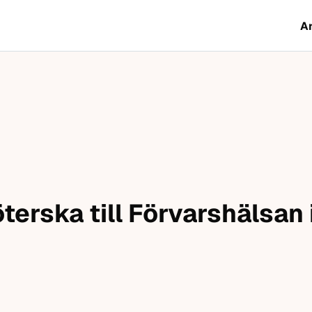
A
terska till Förvarshälsan 