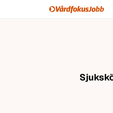
Vårdfokusjobb
Hoppa till innehåll
Sjukskö