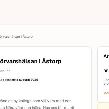
Förvarshälsan i Åstorp
Ar
Förvarshälsan i Åstorp
RE
ne län
Ing
Sök senast:
14 augusti 2026
arb
Mer
kåne en ny kollega som vill vara med och
om Nära vård och hälsa. Hos oss får du ett