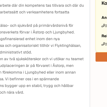
Ko
arbete där din kompetens tas tillvara och där du
 arbetssätt och verksamhetens fortsatta
An
älso- och sjukvård på primärvårdsnivå för
0
onsverkets förvar i Åstorp och Ljungbyhed.
Re
agsfinansierad enhet inom den nya
0
a och organisatoriskt tillhör vi Flyktinghälsan,
dministrativt stöd.
n av två sjuksköterskor och vi utökar nu teamet
udplaceringen är på förvaret i Åstorp, men
en förekomma i Ljungbyhed eller inom annan
sa. Vi befinner oss i en spännande
ns bygger upp en stabil, trygg och hållbar
ch nära vård.