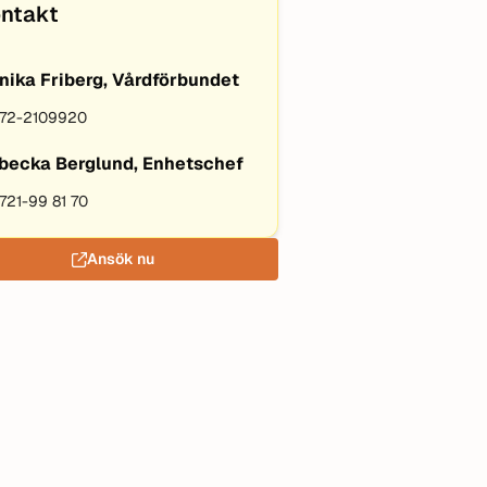
ntakt
nika Friberg, Vårdförbundet
72-2109920
becka Berglund, Enhetschef
721-99 81 70
Ansök nu