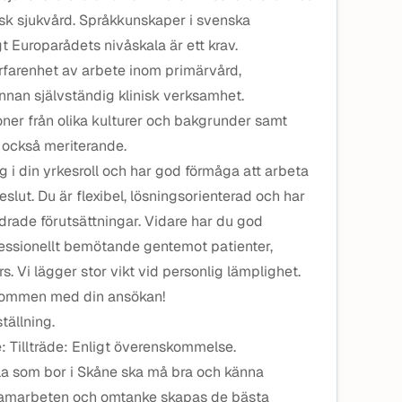
sk sjukvård. Språkkunskaper i svenska
t Europarådets nivåskala är ett krav.
rfarenhet av arbete inom primärvård,
nan självständig klinisk verksamhet.
ner från olika kulturer och bakgrunder samt
r också meriterande.
gg i din yrkesroll och har god förmåga att arbeta
slut. Du är flexibel, lösningsorienterad och har
ändrade förutsättningar. Vidare har du god
essionellt bemötande gentemot patienter,
. Vi lägger stor vikt vid personlig lämplighet.
lkommen med din ansökan!
tällning.
de: Tillträde: Enligt överenskommelse.
alla som bor i Skåne ska må bra och känna
samarbeten och omtanke skapas de bästa