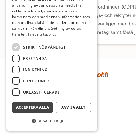
användning av vår webbplats med våra
dataskyddsförordningen (GDPR)
reklam- och analyspartners som kan
Till bemannings- och rekrytering
kombinera den med annan information som
du har tillhandahållit dem eller som de har
undanber oss vänligen men be
samlat in från din användning av deras
rekryteringsföretag samt försälj
tjänster.
Integritetspolicy
STRIKT NÖDVÄNDIGT
PRESTANDA
Sidfot
INRIKTNING
FUNKTIONER
OKLASSIFICERADE
ACCEPTERA ALLA
AVVISA ALLT
VISA DETALJER