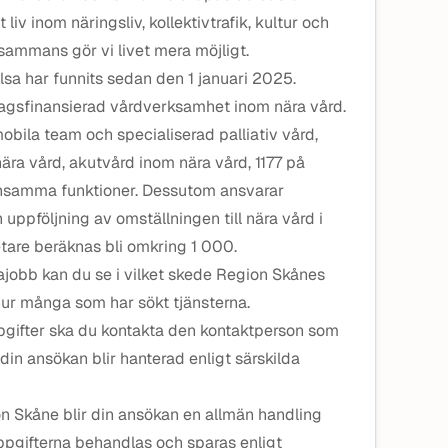
 liv inom näringsliv, kollektivtrafik, kultur och
lsammans gör vi livet mera möjligt.
sa har funnits sedan den 1 januari 2025.
lagsfinansierad vårdverksamhet inom nära vård.
mobila team och specialiserad palliativ vård,
a vård, akutvård inom nära vård, 1177 på
nsamma funktioner. Dessutom ansvarar
 uppföljning av omställningen till nära vård i
are beräknas bli omkring 1 000.
jobb kan du se i vilket skede Region Skånes
hur många som har sökt tjänsterna.
ifter ska du kontakta den kontaktperson som
din ansökan blir hanterad enligt särskilda
on Skåne blir din ansökan en allmän handling
Uppgifterna behandlas och sparas enligt