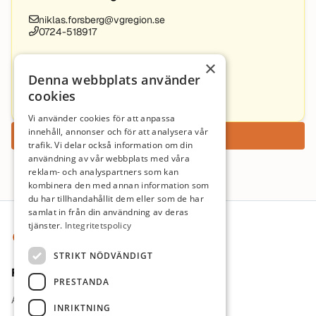
niklas.forsberg@vgregion.se
0724-518917
Vårdförbundet fackexpedition
×
Denna webbplats använder
vardforbundet.sv@vgregion.se
cookies
0303-98844
Vi använder cookies för att anpassa
innehåll, annonser och för att analysera vår
Ansök nu
trafik. Vi delar också information om din
användning av vår webbplats med våra
reklam- och analyspartners som kan
kombinera den med annan information som
du har tillhandahållit dem eller som de har
Sidfot
samlat in från din användning av deras
tjänster.
Integritetspolicy
STRIKT NÖDVÄNDIGT
För jobbsökande
PRESTANDA
Arbetsgivare
INRIKTNING