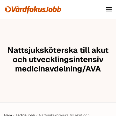
Vårdfokusjobb
Hoppa till innehåll
Nattsjuksköterska till akut
och utvecklingsintensiv
medicinavdelning/AVA
Hem
/
Lediga jobb
/
Nattsjuksköterska till akut och