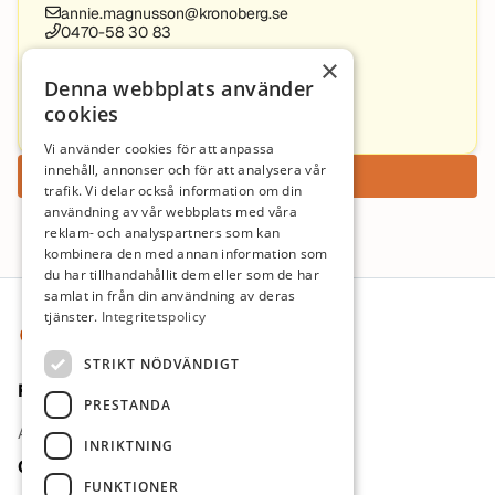
annie.magnusson@kronoberg.se
0470-58 30 83
×
Victoria Arvidsson
Denna webbplats använder
cookies
0470-587381
Vi använder cookies för att anpassa
innehåll, annonser och för att analysera vår
Ansök nu
trafik. Vi delar också information om din
användning av vår webbplats med våra
reklam- och analyspartners som kan
kombinera den med annan information som
du har tillhandahållit dem eller som de har
Sidfot
samlat in från din användning av deras
tjänster.
Integritetspolicy
STRIKT NÖDVÄNDIGT
För jobbsökande
PRESTANDA
Arbetsgivare
INRIKTNING
Om oss
FUNKTIONER