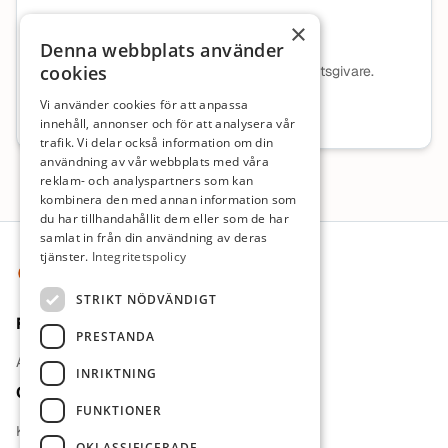
×
Promediqa Group Sweden AB
Denna webbplats använder
cookies
Ingen beskrivning tillgänglig för denna arbetsgivare.
Vi använder cookies för att anpassa
Mer information om arbetsgivaren
innehåll, annonser och för att analysera vår
trafik. Vi delar också information om din
användning av vår webbplats med våra
reklam- och analyspartners som kan
kombinera den med annan information som
du har tillhandahållit dem eller som de har
Sidfot
samlat in från din användning av deras
tjänster.
Integritetspolicy
STRIKT NÖDVÄNDIGT
För jobbsökande
PRESTANDA
Arbetsgivare
INRIKTNING
Om oss
FUNKTIONER
Kontakt
OKLASSIFICERADE