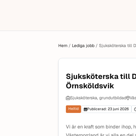
Hem
/
Lediga jobb
/
Sjuksköterska till
Sjuksköterska till 
Örnsköldsvik
Sjuksköterska, grundutbildad
Väs
Heltid
Publicerad: 23 juni 2026
Vi är en kraft som binder ihop,
Västernorrland är vi alla en del 