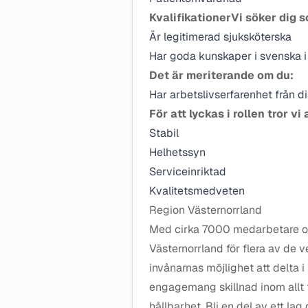
Kvalifikationer
Vi söker dig 
Är legitimerad sjuksköterska
Har goda kunskaper i svenska i t
Det är meriterande om du:
Har arbetslivserfarenhet från d
För att lyckas i rollen tror 
Stabil
Helhetssyn
Serviceinriktad
Kvalitetsmedveten
Region Västernorrland
Med cirka 7000 medarbetare oc
Västernorrland för flera av de v
invånarnas möjlighet att delta i
engagemang skillnad inom allt fr
hållbarhet. Bli en del av ett la