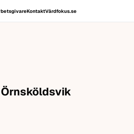
rbetsgivare
Kontakt
Vårdfokus.se
, Örnsköldsvik