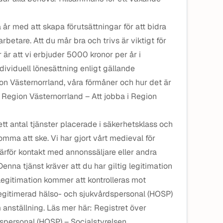
r med att skapa förutsättningar för att bidra
betare. Att du mår bra och trivs är viktigt för
är att vi erbjuder 5000 kronor per år i
ndividuell lönesättning enligt gällande
on Västernorrland, våra förmåner och hur det är
 Region Västernorrland – Att jobba i Region
tt antal tjänster placerade i säkerhetsklass och
mma att ske. Vi har gjort vårt medieval för
ärför kontakt med annonssäljare eller andra
Denna tjänst kräver att du har giltig legitimation
slegitimation kommer att kontrolleras mot
legitimerad hälso- och sjukvårdspersonal (HOSP)
anställning. Läs mer här: Registret över
spersonal (HOSP) – Socialstyrelsen.