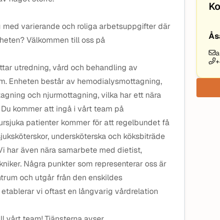
Ko
g med varierande och roliga arbetsuppgifter där
Ås
mheten? Välkommen till oss på
a
+
tar utredning, vård och behandling av
om. Enheten består av hemodialysmottagning,
agning och njurmottagning, vilka har ett nära
Du kommer att ingå i vårt team på
rsjuka patienter kommer för att regelbundet få
 sjuksköterskor, undersköterska och köksbiträde
i har även nära samarbete med dietist,
kniker. Några punkter som representerar oss är
centrum och utgår från den enskildes
tablerar vi oftast en långvarig vårdrelation
ill vårt team! Tjänsterna avser