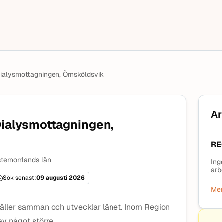
 Dialysmottagningen, Örnsköldsvik
Ar
Dialysmottagningen,
RE
ternorrlands län
Ing
arb
Sök senast:
09 augusti 2026
Mer
 håller samman och utvecklar länet. Inom Region
av något större.