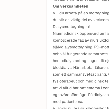
Om verksamheten
Vill du arbeta på en mottagnin
du blir en viktig del av verksa
Dialysmottagningen!
Njurmedicinsk öppenvård omfat
komplicerade fall av njursjukd
självdialysmottagning, PD-mott
och väl fungerande samarbete. 
hemodialysmottagningen dit nju
bloddialys. Här arbetar läkare,
som ett sammansvetsat gäng. V
fysioterapeut och medicinsk te
att vi alltid har patienterna i 
egenvårdsförmåga. På dialysen e
med patienterna.
Vi söker nu två sjuksköterskor t