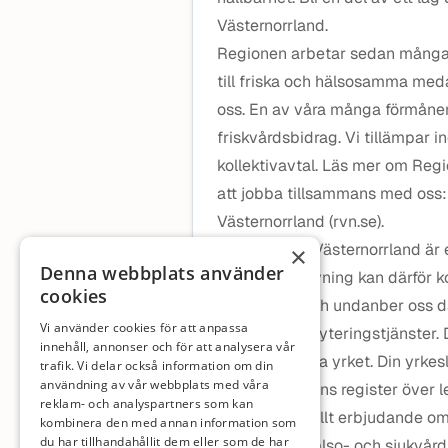
Västernorrland.
Regionen arbetar sedan många å
till friska och hälsosamma medar
oss. En av våra många förmåner 
friskvårdsbidrag. Vi tillämpar i
kollektivavtal. Läs mer om Regi
att jobba tillsammans med oss:
Västernorrland (rvn.se).
Inom Region Västernorrland är e
×
Denna webbplats använder
säkerhetsprövning kan därför ko
cookies
rekrytering och undanber oss d
Vi använder cookies för att anpassa
säljare av rekryteringstjänster. 
innehåll, annonser och för att analysera vår
för det aktuella yrket. Din yrke
trafik. Vi delar också information om din
användning av vår webbplats med våra
Socialstyrelsens register över 
reklam- och analyspartners som kan
innan eventuellt erbjudande om 
kombinera den med annan information som
du har tillhandahållit dem eller som de har
legitimerad hälso- och sjukvård