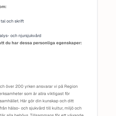
som:
al och skrift
ialys- och njursjukvård
vi att du har dessa personliga egenskaper:
h över 200 yrken ansvarar vi på Region
erksamheter som är allra viktigast för
 samhället. Här gör din kunskap och ditt
ån hälso- och sjukvård till kultur, miljö och
g där alla behövs. Tillsammans för ett växande