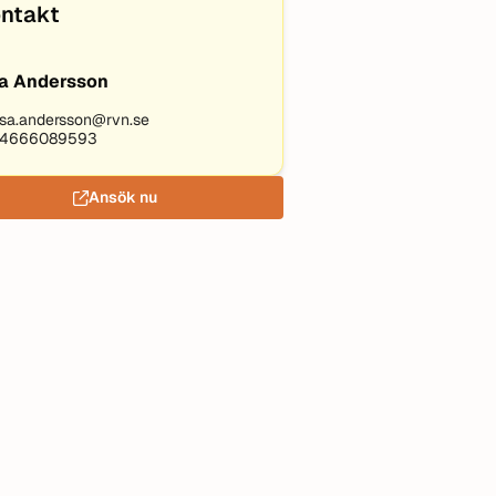
ntakt
a Andersson
sa.andersson@rvn.se
4666089593
Ansök nu