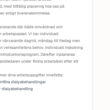
id, med tillfällig placering hos oss på
sker enligt överenskommelse.
varierande där både omvårdnad och
 arbetspasset. Vi har individuell
r närvarande dagtid, måndag till fredag men
ån verksamhetens behov. Individuell inskolning
t introduktionsprogram. Därefter inplaneras
ndledaren under första arbetsåret efter ett
er dina arbetsuppgifter innefatta:
omföra dialysbehandlingar
r dialysbehandling