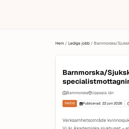
Hem
/
Lediga jobb
/
Barnmorska/Sjukskö
Barnmorska/Sjukskö
specialistmottagn
Barnmorska
Uppsala län
Heltid
Publicerad: 22 juni 2026
Verksamhetsområde kvinnosju
Vi är Akademiska sjukhuset – e