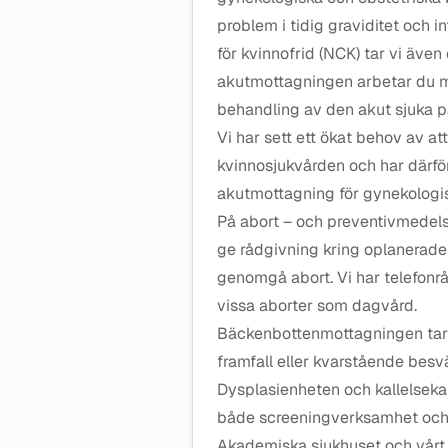
problem i tidig graviditet och i
för kvinnofrid (NCK) tar vi även
akutmottagningen arbetar du m
behandling av den akut sjuka p
Vi har sett ett ökat behov av 
kvinnosjukvården och har därfö
akutmottagning för gynekologis
På abort – och preventivmedel
ge rådgivning kring oplanerade
genomgå abort. Vi har telefonr
vissa aborter som dagvård.
Bäckenbottenmottagningen tar 
framfall eller kvarstående besv
Dysplasienheten och kallelseka
både screeningverksamhet och b
Akademiska sjukhuset och vårt