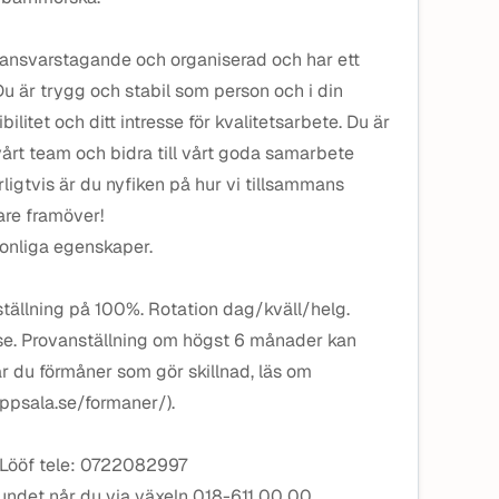
 ansvarstagande och organiserad och har ett
 Du är trygg och stabil som person och i din
ibilitet och ditt intresse för kvalitetsarbete. Du är
 vårt team och bidra till vårt goda samarbete
ligtvis är du nyfiken på hur vi tillsammans
are framöver!
sonliga egenskaper.
nställning på 100%. Rotation dag/kväll/helg.
se. Provanställning om högst 6 månader kan
r du förmåner som gör skillnad, läs om
uppsala.se/formaner/).
 Lööf tele: 0722082997
undet når du via växeln 018-611 00 00