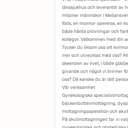
länssjukhus och leverantör av hö
miljoner människor i Mellansveri
föds, en mormor opereras, en ko
både hårda prövningar och fant
kollegor. Välkommen med din a
Tycker du liksom oss att kvinn
mer och utvecklas med oss? Att 
skeenden av livet, i både glädj
givande och något vi brinner f
oss? Då kanske du är rätt person
Vår verksamhet
Gynekologiska specialistmottag
bäckenbottenmottagning, dyspl
mottagningsoperation och aku
På akutmottagningen tar vi va
gynekologiska och obstetriska 