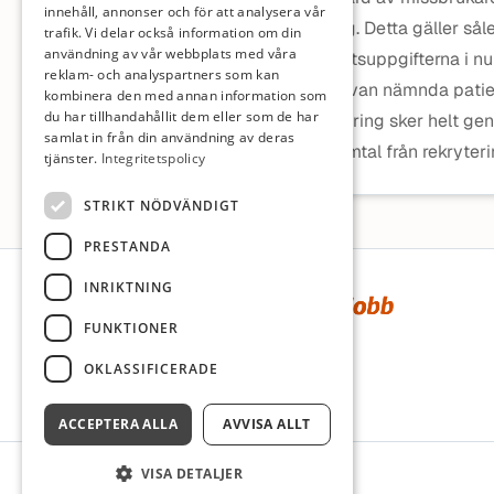
innehåll, annonser och för att analysera vår
registerutdrag. Detta gäller så
trafik. Vi delar också information om din
användning av vår webbplats med våra
även om arbetsuppgifterna i nul
reklam- och analyspartners som kan
arbete med ovan nämnda patie
kombinera den med annan information som
du har tillhandahållit dem eller som de har
Denna rekrytering sker helt ge
samlat in från din användning av deras
oss telefonsamtal från rekryter
tjänster.
Integritetspolicy
STRIKT NÖDVÄNDIGT
PRESTANDA
Sidfot
INRIKTNING
FUNKTIONER
OKLASSIFICERADE
ACCEPTERA ALLA
AVVISA ALLT
VISA DETALJER