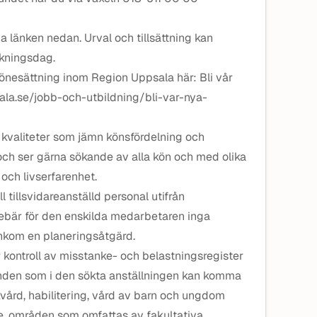
länken nedan. Urval och tillsättning kan
ökningsdag.
lönesättning inom Region Uppsala här: Bli vår
sala.se/jobb-och-utbildning/bli-var-nya-
kvaliteter som jämn könsfördelning och
och ser gärna sökande av alla kön och med olika
och livserfarenhet.
 tillsvidareanställd personal utifrån
nebär för den enskilda medarbetaren inga
 enkom en planeringsåtgärd.
r kontroll av misstanke- och belastningsregister
den som i den sökta anställningen kan komma
kvård, habilitering, vård av barn och ungdom
e, områden som omfattas av fakultativa