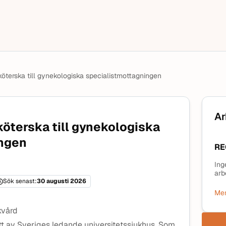
terska till gynekologiska specialistmottagningen
Ar
terska till gynekologiska
ingen
RE
Ing
arb
Sök senast:
30 augusti 2026
Mer
kvård
tt av Sveriges ledande universitetssjukhus. Som