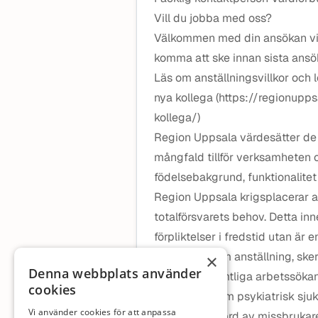
Vill du jobba med oss?
Välkommen med din ansökan via 
komma att ske innan sista ans
Läs om anställningsvillkor och 
nya kollega (https://regionupp
kollega/)
Region Uppsala värdesätter de 
mångfald tillför verksamheten 
födelsebakgrund, funktionalitet 
Region Uppsala krigsplacerar all
totalförsvarets behov. Detta in
förpliktelser i fredstid utan är
Inför beslut om anställning, ske
×
Denna webbplats använder
avseende samtliga arbetssökan
cookies
att arbeta inom psykiatrisk sju
Vi använder cookies för att anpassa
eller tvångsvård av missbrukar