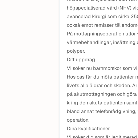
högspecialiserad vård (NHV) vid
avancerad kirurgi som cirka 250 
också emot remisser till endo
På mottagningsoperation utför v
värmebehandlingar, insättning 
polyper.
Ditt uppdrag
Vi söker nu barnmorskor som vil
Hos oss får du möta patienter 
livets alla åldrar och skeden. A
på akutmottagningen och göra 
kring den akuta patienten samt
bland annat telefonrådgivning, 
operation.
Dina kvalifikationer
Vi söker dig som är legitimera