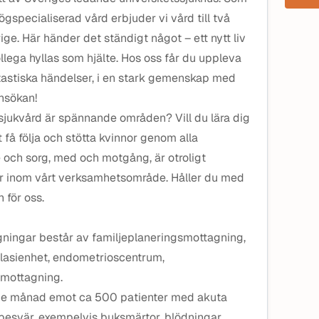
gspecialiserad vård erbjuder vi vård till två
ge. Här händer det ständigt något – ett nytt liv
llega hyllas som hjälte. Hos oss får du uppleva
astiska händelser, i en stark gemenskap med
nsökan!
osjukvård är spännande områden? Vill du lära dig
få följa och stötta kvinnor genom alla
e och sorg, med och motgång, är otroligt
ör inom vårt verksamhetsområde. Håller du med
 för oss.
ningar består av familjeplaneringsmottagning,
asienhet, endometrioscentrum,
tmottagning.
rje månad emot ca 500 patienter med akuta
besvär, exempelvis buksmärtor, blödningar,