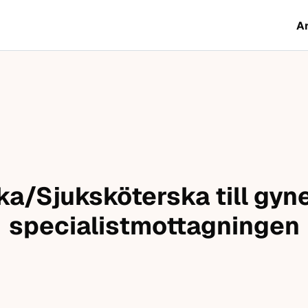
A
a/Sjuksköterska till gyn
specialistmottagningen