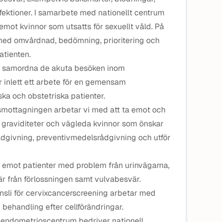
nfektioner. I samarbete med nationellt centrum
 emot kvinnor som utsatts för sexuellt våld. På
ed omvårdnad, bedömning, prioritering och
atienten.
att samordna de akuta besöken inom
r inlett ett arbete för en gemensam
ka och obstetriska patienter.
smottagningen arbetar vi med att ta emot och
 graviditeter och vägleda kvinnor som önskar
ådgivning, preventivmedelsrådgivning och utför
emot patienter med problem från urinvägarna,
är från förlossningen samt vulvabesvär.
nsli för cervixcancerscreening arbetar med
ehandling efter cellförändringar.
 endometrioscentrum bedriver nationell