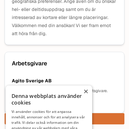
geografiska preferenser. Ange även om du önskar
hel- eller deltidsuppdrag samt om du är
intresserad av kortare eller längre placeringar.
Välkommen med din ansökan! Vi ser fram emot
att höra från dig.
Arbetsgivare
Agito Sverige AB
×
Ingen beskrivning tillgänglig för denna arbetsgivare.
Denna webbplats använder
cookies
Mer information om arbetsgivaren
Vi använder cookies för att anpassa
innehåll, annonser och för att analysera vår
Ansök nu
trafik. Vi delar också information om din
användning av vår webbplats med våra