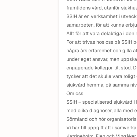
framtidens vård, utanför sjukhu
SSIH är en verksamhet i utveckl
samarbeten, för att kunna erbjud
Allt för att vara delaktiga i de
För att trivas hos oss på SSIH 
några års erfarenhet och gilla a
under eget ansvar, men uppskat
engagerade kollegor till stöd. D
tycker att det skulle vara roli
sjukvård hemma, på samma niv
Om oss
SSIH – specialiserad sjukvård i
med olika diagnoser, alla med et
Sörmland och hör organisatorisk
Vi har till uppgift att i samve
Katrineholm, Flen och Vingåker 