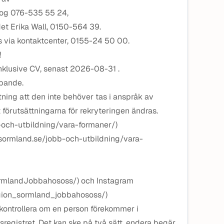
kog 076-535 55 24,
det Erika Wall, 0150-564 39.
s via kontaktcenter, 0155-24 50 00.
!
klusive CV, senast 2026-08-31 .
öpande.
ttning att den inte behöver tas i anspråk av
t förutsättningarna för rekryteringen ändras.
-och-utbildning/vara-formaner/)
nsormland.se/jobb-och-utbildning/vara-
ormlandJobbahososs/) och Instagram
gion_sormland_jobbahososs/)
tt kontrollera om en person förekommer i
sregistret. Det kan ske på två sätt, endera begär