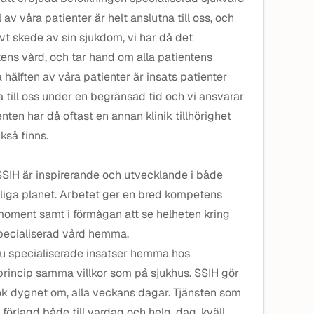
av våra patienter är helt anslutna till oss, och
tivt skede av sin sjukdom, vi har då det
ens vård, och tar hand om alla patientens
hälften av våra patienter är insats patienter
a till oss under en begränsad tid och vi ansvarar
nten har då oftast en annan klinik tillhörighet
kså finns.
SSIH är inspirerande och utvecklande i både
liga planet. Arbetet ger en bred kompetens
oment samt i förmågan att se helheten kring
specialiserad vård hemma.
du specialiserade insatser hemma hos
princip samma villkor som på sjukhus. SSIH gör
k dygnet om, alla veckans dagar. Tjänsten som
förlagd både till vardag och helg, dag, kväll