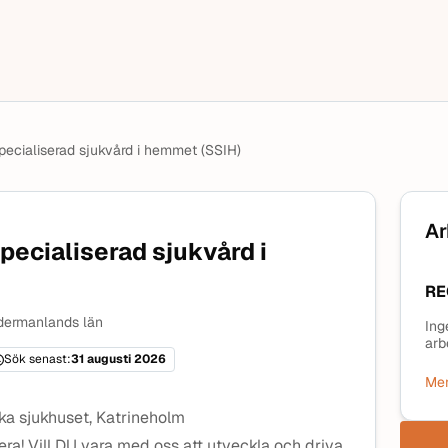
specialiserad sjukvård i hemmet (SSIH)
Ar
specialiserad sjukvård i
RE
dermanlands län
Ing
arb
Sök senast:
31 augusti 2026
Mer
ka sjukhuset, Katrineholm
era! Vill DU vara med oss att utveckla och driva