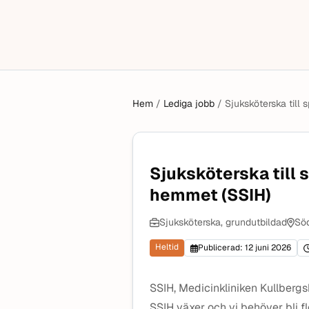
Hem
/
Lediga jobb
/
Sjuksköterska till 
Sjuksköterska till 
hemmet (SSIH)
Sjuksköterska, grundutbildad
Sö
Heltid
Publicerad: 12 juni 2026
SSIH, Medicinkliniken Kullbergs
SSIH växer och vi behöver bli fl