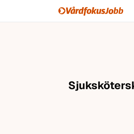
Vårdfokusjobb
Hoppa till innehåll
Sjukskötersk