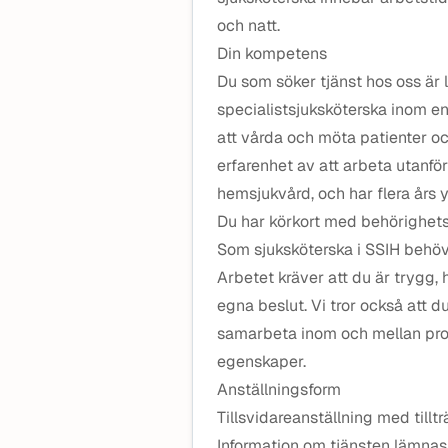
och natt.
Din kompetens
Du som söker tjänst hos oss är l
specialistsjuksköterska inom en 
att vårda och möta patienter och
erfarenhet av att arbeta utanför 
hemsjukvård, och har flera års 
Du har körkort med behörighets k
Som sjuksköterska i SSIH behöve
Arbetet kräver att du är trygg,
egna beslut. Vi tror också att d
samarbeta inom och mellan profe
egenskaper.
Anställningsform
Tillsvidareanställning med till
Information om tjänsten lämnas