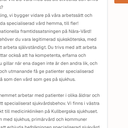
s?
ing, vi bygger vidare på våra arbetssätt och
a specialiserad vård hemma, till fler!
n nationella framtidssatsningen på Nära-Vård!
behöver du vara legitimerad sjuksköterska, med
tt arbeta självständigt. Du trivs med att arbeta
tar också att ha kompetenta, erfarna och
u gillar när ena dagen inte är den andra lik, och
gt och utmanande få ge patienter specialiserad
å som den vård som ges på sjukhus.
 hemmet arbetar med patienter i olika åldrar och
t specialiserat sjukvårdsbehov. Vi finns i västra
t till medicinkliniken på Kullbergska sjukhuset.
rkan med sjukhus, primärvård och kommuner
att erbjuda befolkningen specialiserad sjukvård