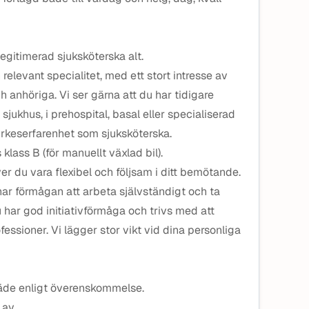
egitimerad sjuksköterska alt.
relevant specialitet, med ett stort intresse av
 anhöriga. Vi ser gärna att du har tidigare
sjukhus, i prehospital, basal eller specialiserad
yrkeserfarenhet som sjuksköterska.
lass B (för manuellt växlad bil).
r du vara flexibel och följsam i ditt bemötande.
 har förmågan att arbeta självständigt och ta
u har god initiativförmåga och trivs med att
ssioner. Vi lägger stor vikt vid dina personliga
träde enligt överenskommelse.
 av