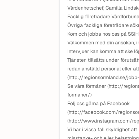
Vårdenhetschef, Camilla Linds
Facklig företrädare Vårdförbun
Övriga fackliga företrädare sök
Kom och jobba hos oss på SSIH
Välkommen med din ansökan, in
Intervjuer kan komma att ske l
Tjänsten tillsätts under förutsä
redan anställd personal eller at
(http://regionsormland.se/jobb
Se våra förmåner (http://regio
formaner/)
Följ oss gärna på Facebook
(http://facebook.com/regions
(http://www.instagram.com/re
Vi har i vissa fall skyldighet a
misstanke- och eller belastning