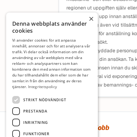
regionen ut uppgiften själv ell
att kunna visa upp innan anställ
×
Denna webbplats använder
registerutdrag även vid tillsät
cookies
Blir du aktuell för anställning
Vi använder cookies för att anpassa
den tjänst du sökt.
innehåll, annonser och för att analysera vår
Du som har skyddade personupp
trafik. Vi delar också information om din
användning av vår webbplats med våra
som du delar i din ansökan. Ta
reklam- och analyspartners som kan
angiven i annonsen innan du ski
kombinera den med annan information som
du har tillhandahållit dem eller som de har
Vi gör aktiva val vid exponerin
samlat in från din användning av deras
direktkontakt av bemannings- o
tjänster.
Integritetspolicy
STRIKT NÖDVÄNDIGT
PRESTANDA
Sidfot
INRIKTNING
FUNKTIONER