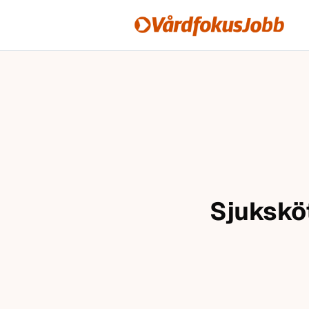
Vårdfokusjobb
Hoppa till innehåll
Sjuksköt