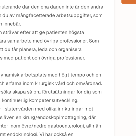
mulerande där den ena dagen inte är den andra
as du av mångfacetterade arbetsuppgifter, som
n innebär.
h strävar efter att ge patienten högsta
i nära samarbete med övriga professioner. Som
tt du får planera, leda och organisera
 med patient och övriga professioner.
 dynamisk arbetsplats med högt tempo och en
och erfarna inom kirurgisk vård och omvårdnad.
söka skapa så bra förutsättningar för dig som
 kontinuerlig kompetensutveckling.
 i slutenvården med olika inriktningar mot
inns även en kirurg/endoskopimottagning, där
ter inom övre/nedre gastroenterologi, allmän
amt endokrinologi. Vi har också en