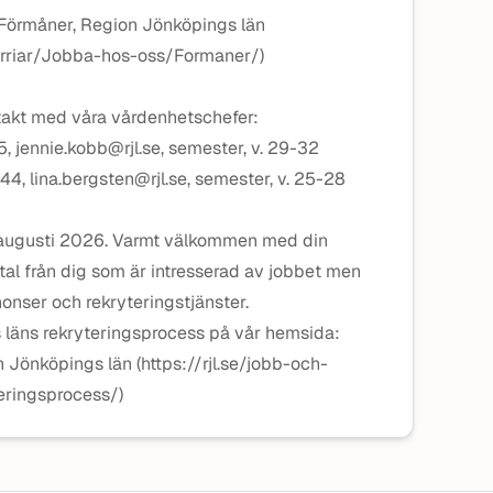
 Förmåner, Region Jönköpings län
karriar/Jobba-hos-oss/Formaner/)
takt med våra vårdenhetschefer:
, jennie.kobb@rjl.se, semester, v. 29-32
44, lina.bergsten@rjl.se, semester, v. 25-28
 augusti 2026. Varmt välkommen med din
tal från dig som är intresserad av jobbet men
nnonser och rekryteringstjänster.
läns rekryteringsprocess på vår hemsida:
 Jönköpings län (https://rjl.se/jobb-och-
eringsprocess/)