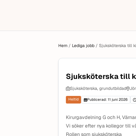
Hem
/
Lediga jobb
/
Sjuksköterska till 
Sjuksköterska till 
Sjuksköterska, grundutbildad
Jön
Heltid
Publicerad: 11 juni 2026
Kirurgavdelning G och H, Värn
Vi söker efter nya kollegor till
Rollen som sjuksköterska