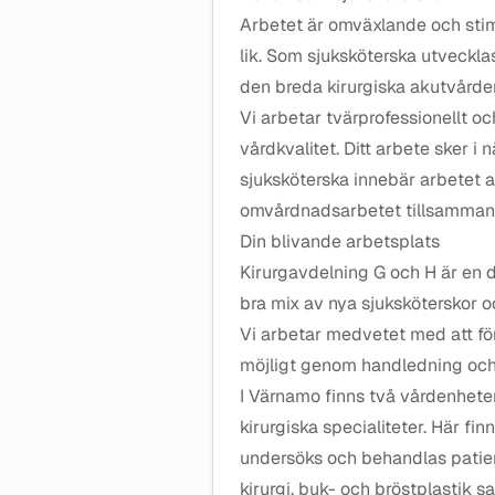
Arbetet är omväxlande och sti
lik. Som sjuksköterska utveckl
den breda kirurgiska akutvårde
Vi arbetar tvärprofessionellt oc
vårdkvalitet. Ditt arbete sker 
sjuksköterska innebär arbetet a
omvårdnadsarbetet tillsammans
Din blivande arbetsplats
Kirurgavdelning G och H är en
bra mix av nya sjuksköterskor 
Vi arbetar medvetet med att för
möjligt genom handledning och
I Värnamo finns två vårdenheter
kirurgiska specialiteter. Här f
undersöks och behandlas patien
kirurgi, buk- och bröstplastik s