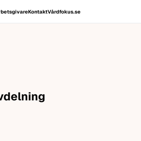
rbetsgivare
Kontakt
Vårdfokus.se
avdelning