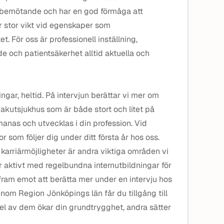
gt bemötande och har en god förmåga att
er stor vikt vid egenskaper som
t. För oss är professionell inställning,
 och patientsäkerhet alltid aktuella och
ingar, heltid. På intervjun berättar vi mer om
 akutsjukhus som är både stort och litet på
nas och utvecklas i din profession. Vid
r som följer dig under ditt första år hos oss.
karriärmöjligheter är andra viktiga områden vi
ar aktivt med regelbundna internutbildningar för
fram emot att berätta mer under en intervju hos
om Region Jönköpings län får du tillgång till
el av dem ökar din grundtrygghet, andra sätter