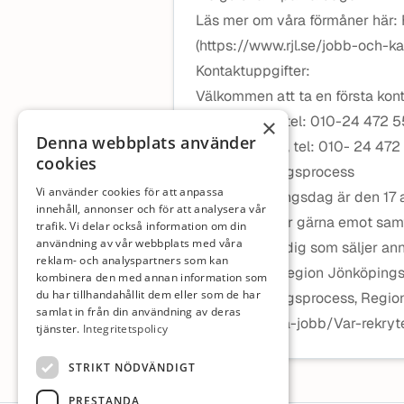
Läs mer om våra förmåner här:
(https://www.rjl.se/jobb-och-
Kontaktuppgifter:
Välkommen att ta en första kon
Jennie Kobb, tel: 010-24 472 55
×
Denna webbplats använder
Lina Bergsten, tel: 010- 24 472 
cookies
Vår rekryteringsprocess
Vi använder cookies för att anpassa
Sista ansökningsdag är den 17
innehåll, annonser och för att analysera vår
ansökan! Vi tar gärna emot sam
trafik. Vi delar också information om din
användning av vår webbplats med våra
tackar nej till dig som säljer a
reklam- och analyspartners som kan
Läs mer om Region Jönköpings 
kombinera den med annan information som
du har tillhandahållit dem eller som de har
Vår rekryteringsprocess, Region
samlat in från din användning av deras
karriar/Lediga-jobb/Var-rekryt
tjänster.
Integritetspolicy
STRIKT NÖDVÄNDIGT
PRESTANDA