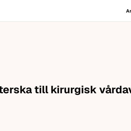
A
erska till kirurgisk vård