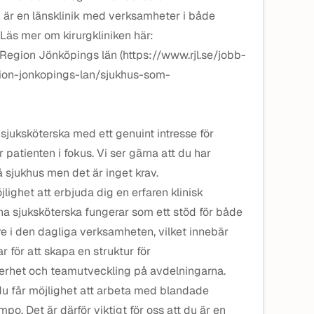
n är en länsklinik med verksamheter i både
Läs mer om kirurgkliniken här:
 Region Jönköpings län (https://www.rjl.se/jobb-
gion-jonkopings-lan/sjukhus-som-
 sjuksköterska med ett genuint intresse för
patienten i fokus. Vi ser gärna att du har
å sjukhus men det är inget krav.
öjlighet att erbjuda dig en erfaren klinisk
na sjuksköterska fungerar som ett stöd för både
 i den dagliga verksamheten, vilket innebär
 för att skapa en struktur för
erhet och teamutveckling på avdelningarna.
du får möjlighet att arbeta med blandade
mpo. Det är därför viktigt för oss att du är en