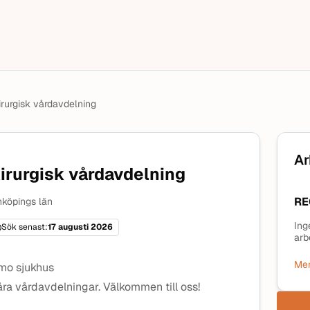
kirurgisk vårdavdelning
Ar
kirurgisk vårdavdelning
RE
köpings län
Ing
Sök senast:
17 augusti 2026
arb
Mer
amo sjukhus
 våra vårdavdelningar. Välkommen till oss!