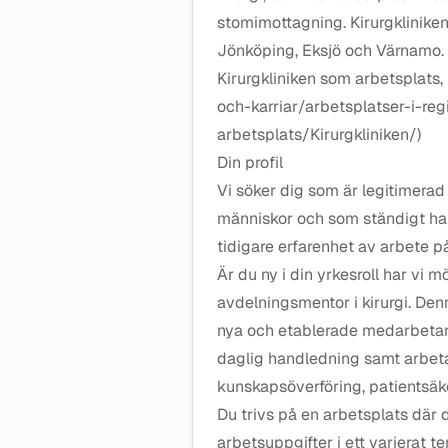
stomimottagning. Kirurgklinike
Jönköping, Eksjö och Värnamo. 
Kirurgkliniken som arbetsplats,
och-karriar/arbetsplatser-i-re
arbetsplats/Kirurgkliniken/)
Din profil
Vi söker dig som är legitimerad
människor och som ständigt har 
tidigare erfarenhet av arbete p
Är du ny i din yrkesroll har vi m
avdelningsmentor i kirurgi. Den
nya och etablerade medarbetare
daglig handledning samt arbetar
kunskapsöverföring, patientsäk
Du trivs på en arbetsplats där 
arbetsuppgifter i ett varierat te