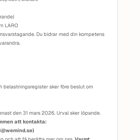
rande)
nom LARO
 ansvarstagande. Du bidrar med din kompetens
 varandra.
ch belastningsregister sker före beslut om
ast den 31 mars 2026. Urval sker löpande.
ommen att kontakta:
ri@wemind.se)
dig och att få berätta mer om oss.
Varmt