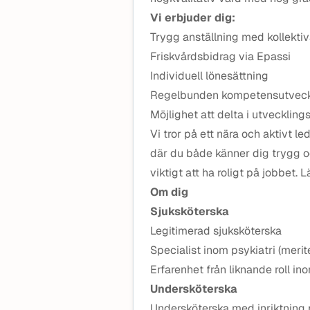
Vi erbjuder dig:
Trygg anställning med kollektiv
Friskvårdsbidrag via Epassi
Individuell lönesättning
Regelbunden kompetensutveck
Möjlighet att delta i utveckling
Vi tror på ett nära och aktivt l
där du både känner dig trygg oc
viktigt att ha roligt på jobbet.
Om dig
Sjuksköterska
Legitimerad sjuksköterska
Specialist inom psykiatri (meri
Erfarenhet från liknande roll i
Undersköterska
Undersköterska med inriktning 