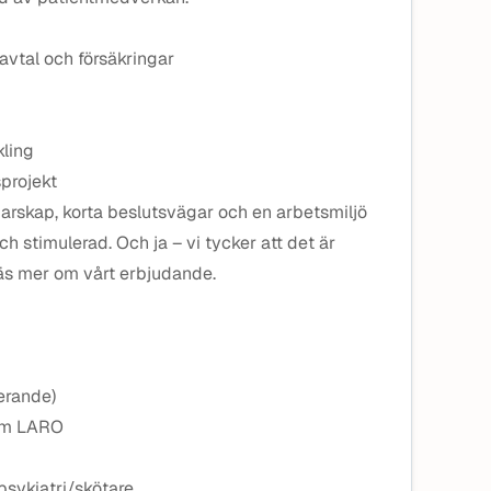
avtal och försäkringar
ling
sprojekt
edarskap, korta beslutsvägar och en arbetsmiljö
h stimulerad. Och ja – vi tycker att det är
 Läs mer om vårt erbjudande.
terande)
nom LARO
psykiatri/skötare