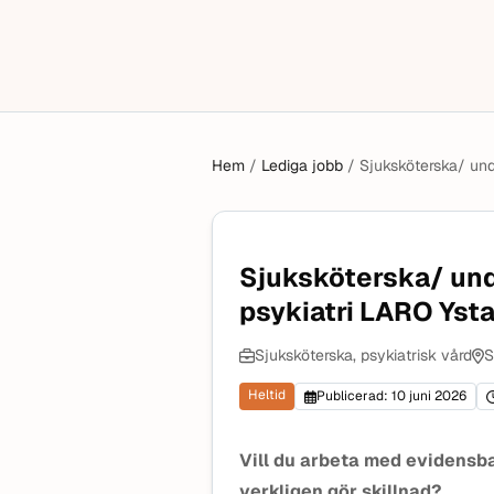
Hem
/
Lediga jobb
/
Sjuksköterska/ und
Sjuksköterska/ und
psykiatri LARO Yst
Sjuksköterska, psykiatrisk vård
S
Heltid
Publicerad: 10 juni 2026
Vill du arbeta med evidensb
verkligen gör skillnad?