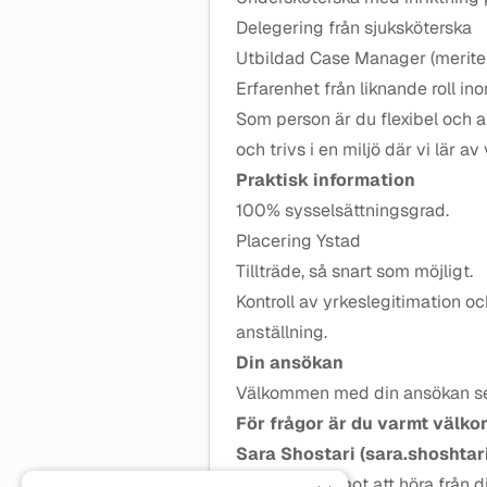
Delegering från sjuksköterska
Utbildad Case Manager (merite
Erfarenhet från liknande roll i
Som person är du flexibel och
och trivs i en miljö där vi lär av
Praktisk information
100% sysselsättningsgrad.
Placering Ystad
Tillträde, så snart som möjligt.
Kontroll av yrkeslegitimation o
anställning.
Din ansökan
Välkommen med din ansökan sen
För frågor är du varmt välk
Sara Shostari (sara.shoshta
Vi ser fram emot att höra från 