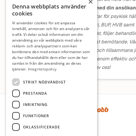
×
Denna webbplats använder
välkommen med din ansökan
cookies
WeMind
arbetar för psykisk hä
Vi använder cookies för att anpassa
vuxenpsykiatri, BUP, HVB samt 
innehåll, annonser och för att analysera vår
evidensbaserat, följer behandli
trafik. Vi delar också information om din
användning av vår webbplats med våra
med ett vänligt bemötande. Vår 
reklam- och analyspartners som kan
medarbetare och tillsammans job
kombinera den med annan information som
du har tillhandahållit dem eller som de har
Sverige och genom effektiv och 
samlat in från din användning av deras
riktigt.
Bli en av oss!
tjänster.
Integritetspolicy
STRIKT NÖDVÄNDIGT
PRESTANDA
Sidfot
INRIKTNING
FUNKTIONER
OKLASSIFICERADE