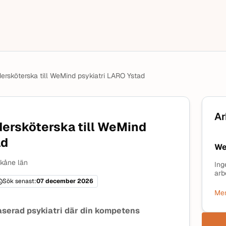
ersköterska till WeMind psykiatri LARO Ystad
Ar
ersköterska till WeMind
ad
We
kåne län
Ing
arb
Sök senast:
07 december 2026
Mer
aserad psykiatri där din kompetens