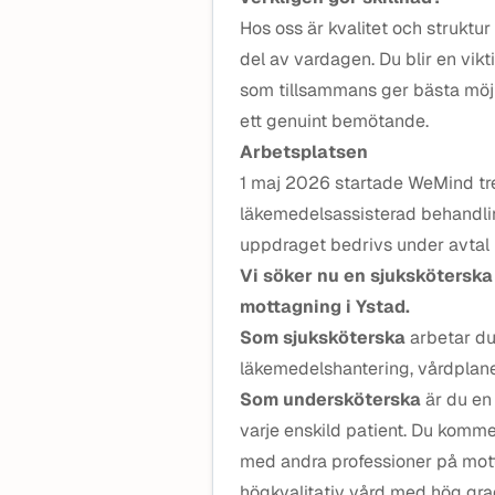
Hos oss är kvalitet och struktur
del av vardagen. Du blir en vikt
som tillsammans ger bästa möjl
ett genuint bemötande.
Arbetsplatsen
1 maj 2026 startade WeMind tr
läkemedelsassisterad behandlin
uppdraget bedrivs under avtal
Vi söker nu en
sjuksköterska 
mottagning i Ystad.
Som sjuksköterska
arbetar d
läkemedelshantering, vårdplan
Som undersköterska
är du en
varje enskild patient. Du komm
med andra professioner på mott
högkvalitativ vård med hög gr