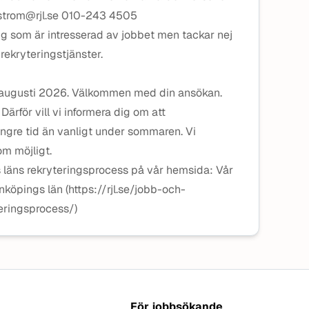
dstrom@rjl.se 010-243 4505
ig som är intresserad av jobbet men tackar nej
 rekryteringstjänster.
 augusti 2026. Välkommen med din ansökan.
 Därför vill vi informera dig om att
ängre tid än vanligt under sommaren. Vi
om möjligt.
läns rekryteringsprocess på vår hemsida: Vår
köpings län (https://rjl.se/jobb-och-
eringsprocess/)
För jobbsökande