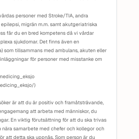
vårdas personer med Stroke/TIA, andra
epilepsi, migrän m.m. samt akutgeriatriska
oss får du en bred kompetens då vi vårdar
plexa sjukdomar. Det finns även en
ka) som tillsammans med ambulans, akuten eller
ktinläggningar för personer med misstanke om
@medicing_eksjo
edicing_eksjo/)
öker är att du är positiv och framåtsträvande,
h engagemang att arbeta med människor, du
ar. En viktig förutsättning för att du ska trivas
ch nära samarbete med chefer och kollegor och
 för att detta ska uppnås. Som person är du