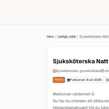
Hem
/
Lediga jobb
/
Sjuksköterska Natt
Sjuksköterska Natt
Sjuksköterska, grundutbildad
Jön
Heltid
Publicerad: 9 juni 2026
Medicinsk vårdenhet G
Nu har du chansen att jobba so
Höglandssjukhuset! Vill du jobba