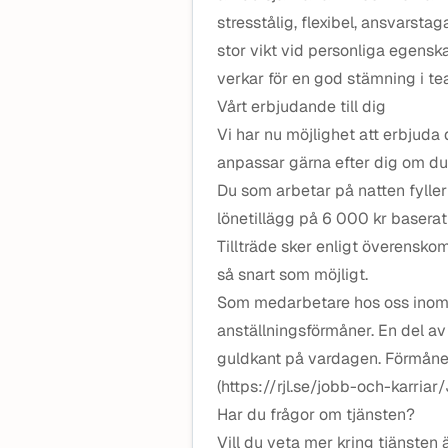
stresstålig, flexibel, ansvarsta
stor vikt vid personliga egens
verkar för en god stämning i te
Vårt erbjudande till dig
Vi har nu möjlighet att erbjuda 
anpassar gärna efter dig om du
Du som arbetar på natten fyller 
lönetillägg på 6 000 kr baserat 
Tillträde sker enligt överensko
så snart som möjligt.
Som medarbetare hos oss inom R
anställningsförmåner. En del av
guldkant på vardagen. Förmåner,
(https://rjl.se/jobb-och-karri
Har du frågor om tjänsten?
Vill du veta mer kring tjänste