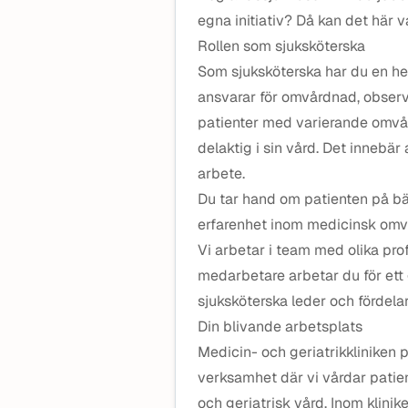
egna initiativ? Då kan det här v
Rollen som sjuksköterska
Som sjuksköterska har du en h
ansvarar för omvårdnad, observ
patienter med varierande omvår
delaktig i sin vård. Det innebär 
arbete.
Du tar hand om patienten på bä
erfarenhet inom medicinsk omv
Vi arbetar i team med olika pr
medarbetare arbetar du för ett
sjuksköterska leder och fördela
Din blivande arbetsplats
Medicin- och geriatrikkliniken 
verksamhet där vi vårdar patie
och geriatrisk vård. Inom klinik