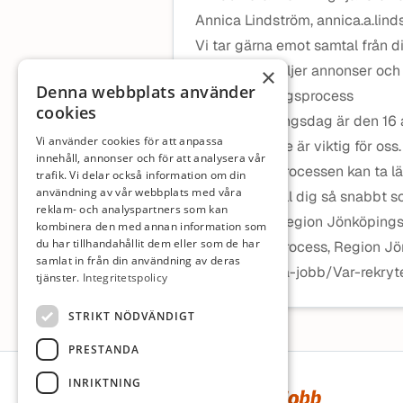
Annica Lindström, annica.a.lin
Vi tar gärna emot samtal från d
till dig som säljer annonser och
×
Denna webbplats använder
Vår rekryteringsprocess
cookies
Sista ansökningsdag är den 16
Vi använder cookies för att anpassa
Din upplevelse är viktig för oss.
innehåll, annonser och för att analysera vår
rekryteringsprocessen kan ta l
trafik. Vi delar också information om din
användning av vår webbplats med våra
återkopplar till dig så snabbt s
reklam- och analyspartners som kan
Läs mer om Region Jönköpings 
kombinera den med annan information som
du har tillhandahållit dem eller som de har
rekryteringsprocess, Region Jön
samlat in från din användning av deras
karriar/Lediga-jobb/Var-rekryt
tjänster.
Integritetspolicy
STRIKT NÖDVÄNDIGT
PRESTANDA
Sidfot
INRIKTNING