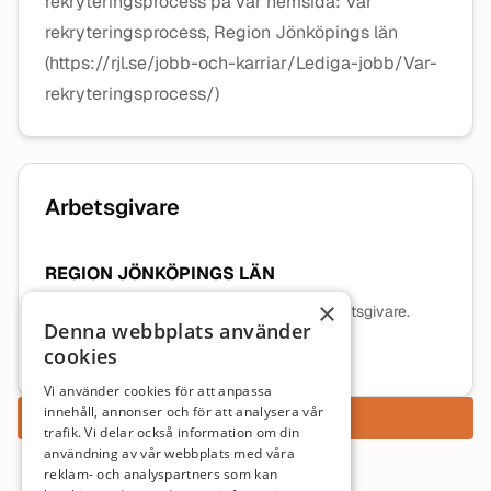
rekryteringsprocess på vår hemsida: Vår
rekryteringsprocess, Region Jönköpings län
(https://rjl.se/jobb-och-karriar/Lediga-jobb/Var-
rekryteringsprocess/)
Arbetsgivare
REGION JÖNKÖPINGS LÄN
×
Ingen beskrivning tillgänglig för denna arbetsgivare.
Denna webbplats använder
cookies
Mer information om arbetsgivaren
Vi använder cookies för att anpassa
innehåll, annonser och för att analysera vår
Ansök nu
trafik. Vi delar också information om din
användning av vår webbplats med våra
reklam- och analyspartners som kan