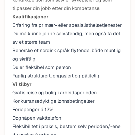
tilpasser din jobb etter din kompetanse.
Kvalifikasjoner
Erfaring fra primær- eller spesialisthelsetjenesten
Du må kunne jobbe selvstendig, men også ta del
av et større team
Beherske et nordisk språk flytende, både muntlig
og skriftlig
Du er fleksibel som person
Faglig strukturert, engasjert og pålitelig
Vi tilbyr
Gratis reise og bolig i arbeidsperioden
Konkurransedyktige lønnsbetingelser
Feriepenger á 12%
Døgnåpen vakttelefon
Fleksibilitet i praksis; bestem selv perioden/-ene
du ønsker å arbeide