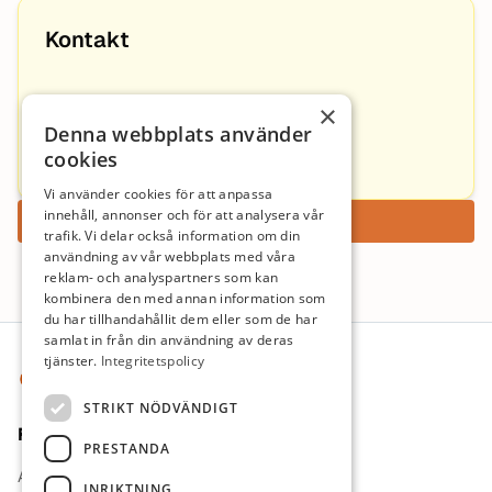
Kontakt
Annette Højlund
×
Denna webbplats använder
Rekruttering@dedicare.no
cookies
+4774804070
Vi använder cookies för att anpassa
innehåll, annonser och för att analysera vår
Ansök nu
trafik. Vi delar också information om din
användning av vår webbplats med våra
reklam- och analyspartners som kan
kombinera den med annan information som
du har tillhandahållit dem eller som de har
Sidfot
samlat in från din användning av deras
tjänster.
Integritetspolicy
STRIKT NÖDVÄNDIGT
För jobbsökande
PRESTANDA
Arbetsgivare
INRIKTNING