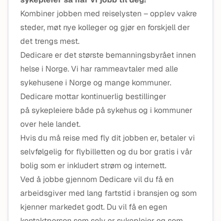
Kombiner jobben med reiselysten – opplev vakre
steder, møt nye kolleger og gjør en forskjell der
det trengs mest.
Dedicare er det største bemanningsbyrået innen
helse i Norge. Vi har rammeavtaler med alle
sykehusene i Norge og mange kommuner.
Dedicare mottar kontinuerlig bestillinger
på sykepleiere både på sykehus og i kommuner
over hele landet.
Hvis du må reise med fly dit jobben er, betaler vi
selvfølgelig for flybilletten og du bor gratis i vår
bolig som er inkludert strøm og internett.
Ved å jobbe gjennom Dedicare vil du få en
arbeidsgiver med lang fartstid i bransjen og som
kjenner markedet godt. Du vil få en egen
kontaktperson som selv er sykepleier og som