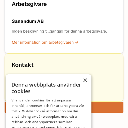
Arbetsgivare
Sanandum AB
Ingen beskrivning tillgänglig för denna arbetsgivare.
Mer information om arbetsgivaren
Kontakt
×
Pontus Mattsson
Denna webbplats använder
cookies
Pontus@sanandum.se
Vi använder cookies för att anpassa
innehåll, annonser och för att analysera vår
Ansök nu
trafik. Vi delar också information om din
användning av vår webbplats med våra
reklam- och analyspartners som kan
kombinera den med annan information som