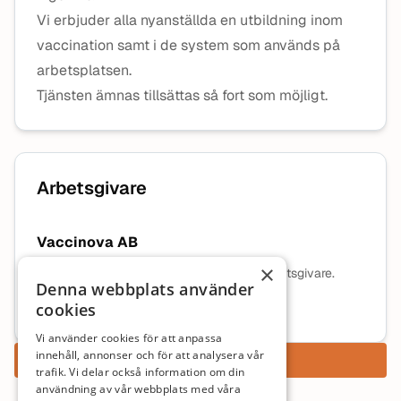
Vi erbjuder alla nyanställda en utbildning inom
vaccination samt i de system som används på
arbetsplatsen.
Tjänsten ämnas tillsättas så fort som möjligt.
Arbetsgivare
Vaccinova AB
×
Ingen beskrivning tillgänglig för denna arbetsgivare.
Denna webbplats använder
cookies
Mer information om arbetsgivaren
Vi använder cookies för att anpassa
innehåll, annonser och för att analysera vår
Ansök nu
trafik. Vi delar också information om din
användning av vår webbplats med våra