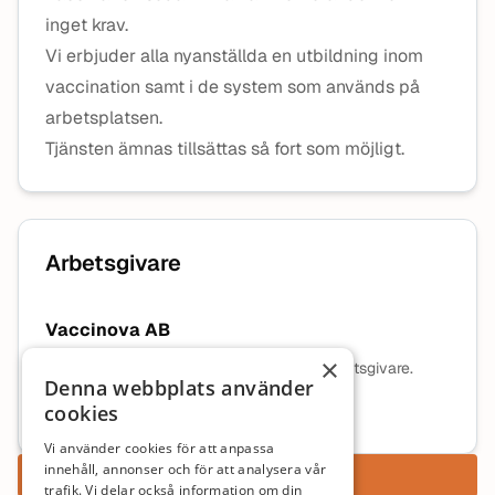
inget krav.
Vi erbjuder alla nyanställda en utbildning inom
vaccination samt i de system som används på
arbetsplatsen.
Tjänsten ämnas tillsättas så fort som möjligt.
Arbetsgivare
Vaccinova AB
×
Ingen beskrivning tillgänglig för denna arbetsgivare.
Denna webbplats använder
cookies
Mer information om arbetsgivaren
Vi använder cookies för att anpassa
innehåll, annonser och för att analysera vår
Ansök nu
trafik. Vi delar också information om din