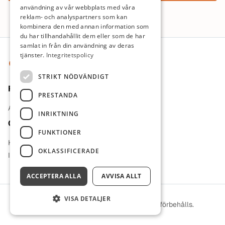
användning av vår webbplats med våra
reklam- och analyspartners som kan
kombinera den med annan information som
du har tillhandahållit dem eller som de har
Sidfot
samlat in från din användning av deras
tjänster.
Integritetspolicy
STRIKT NÖDVÄNDIGT
För jobbsökande
PRESTANDA
Arbetsgivare
INRIKTNING
Om oss
FUNKTIONER
Kontakt
OKLASSIFICERADE
Integritetspolicy
ACCEPTERA ALLA
AVVISA ALLT
VISA DETALJER
© 2026 Vårdfokusjobb. Alla rättigheter förbehålls.