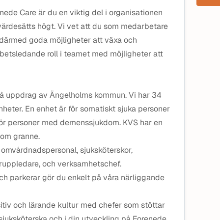
enede Care är du en viktig del i organisationen
värdesätts högt. Vi vet att du som medarbetare
s därmed goda möjligheter att växa och
betsledande roll i teamet med möjligheter att
på uppdrag av Ängelholms kommun. Vi har 34
heter. En enhet är för somatiskt sjuka personer
för personer med demenssjukdom. KVS har en
som granne.
 omvårdnadspersonal, sjuksköterskor,
gruppledare, och verksamhetschef.
ch parkerar gör du enkelt på våra närliggande
sitiv och lärande kultur med chefer som stöttar
 sjuksköterska och i din utveckling på Forenede