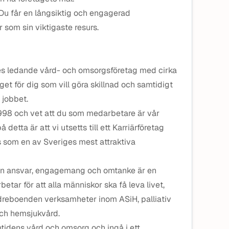
 Du får en långsiktig och engagerad
som sin viktigaste resurs.
es ledande vård- och omsorgsföretag med cirka
et för dig som vill göra skillnad och samtidigt
 jobbet.
1998 och vet att du som medarbetare är vår
på detta är att vi utsetts till ett Karriärföretag
 som en av Sveriges mest attraktiva
n ansvar, engagemang och omtanke är en
rbetar för att alla människor ska få leva livet,
ldreboenden verksamheter inom ASiH, palliativ
och hemsjukvård.
tidens vård och omsorg och ingå i ett