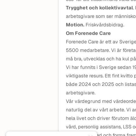
Trygghet och kollektivavtal
.
arbetsgivare som ser människor 
Motion.
Friskvårdsbidrag.
Om Forenede Care
Forenede Care är ett av Sverig
5500 medarbetare. Vi är företag
må bra, utvecklas och ha kul på
Vi har funnits i Sverige sedan 
viktigaste resurs. Ett fint kvitto 
både 2024 och 2025 och listas
arbetsgivare.
Vår värdegrund med värdeorde
naturlig del av vårt arbete. Vi a
hela livet och driver förutom ä
vård, personlig assistans, LSS 
Vill du vara med och forma fram