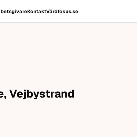
rbetsgivare
Kontakt
Vårdfokus.se
e, Vejbystrand