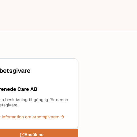
betsgivare
renede Care AB
en beskrivning tillgänglig för denna
etsgivare.
 information om arbetsgivaren
Ansök nu