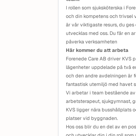
I rollen som sjuksköterska i For
och din kompetens och trivsel 
är vår viktigaste resurs, du ge
utvecklas med oss. Du får en ar
påverka verksamheten
Här kommer du att arbeta
Forenede Care AB driver KVS 
lägenheter uppdelade på två en
och den andre avdelningen är 
fantastisk utemiljö med havet 
Vi arbetar i team bestående av
arbetsterapeut, sjukgymnast, 
KVS ligger nära busshållplats o
platser vid byggnaden.
Hos oss blir du en del av en po
och utvecklar dig i din roll som