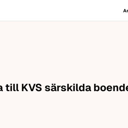
A
 till KVS särskilda boend