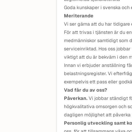
Goda kunskaper i svenska och en
Meriterande
Vi ser gärna att du har tidigar
För att trivas i tjänsten är du
medmänniskor samtidigt som du 
serviceinriktad. Hos oss jobbar 
viktigt att du är bekväm i den m
Innan vi erbjuder anställning få
belastningsregister. Vi efterfråg
exempelvis ett pass eller godkä
Vad får du av oss?
Påverkan.
Vi jobbar ständigt f
högkvalitativa omsorgen och s
dagligen möjlighet att påverka h
Personlig utveckling samt k
oss för att tillsammans växa oc