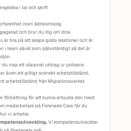
gelska i tal och skrift
e erfarenhet inom äldreomsorg.
 engagerad och bryr du dig om dina
är bra på att skapa goda relationer och är
vi i team såväl som självständigt så det är
iljön.
r du visa ett oöppnat utdrag ur polisens
ar även ett giltigt svenskt arbetstillstånd,
nt arbetstillstånd från Migrationsverket.
ör förbättring för att kunna erbjuda den mest
om medarbetare på Forenede Care får du
ur vi arbetar.
ompetensutveckling.
Vi kompetensutvecklar
h nå företagets mål.