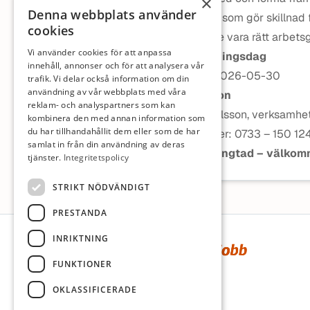
×
Denna webbplats använder
sammanhang som gör skillnad f
cookies
Forenede Care vara rätt arbetsg
Vi använder cookies för att anpassa
Sista ansökningsdag
innehåll, annonser och för att analysera vår
Ange datum2026-05-30
trafik. Vi delar också information om din
användning av vår webbplats med våra
Kontaktperson
reklam- och analyspartners som kan
Alexandra Karlsson, verksamhe
kombinera den med annan information som
du har tillhandahållit dem eller som de har
Telefonnummer: 0733 – 150 12
samlat in från din användning av deras
Du är efterlängtad – välkomm
tjänster.
Integritetspolicy
STRIKT NÖDVÄNDIGT
PRESTANDA
Sidfot
INRIKTNING
FUNKTIONER
OKLASSIFICERADE