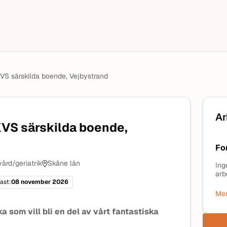
 KVS särskilda boende, Vejbystrand
Ar
KVS särskilda boende,
Fo
ård/geriatrik
Skåne län
Ing
arb
ast:
08 november 2026
Mer
 som vill bli en del av vårt fantastiska