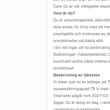
Care. Du är vår viktigaste resu
Vem är du?
Du är ansvarstagande, självstän
leda andra. Du trivs med att ha
prestigelös och motiveras av, a
omvårdnaden på bästa sätt.
I din roll ingår att ha kontinue
förändringar i hälsotillståndet
eventuellt andra, både interna o
omvårdnad
Beskrivning av tjänsten
Vi söker just nu en kollega på 7
sysselsättningsgrad 75 % med s
Vikariatet pågår tom 2027-02-2
dagar. Du är ledig en dag i vec
Legitimerad sjuksköterska