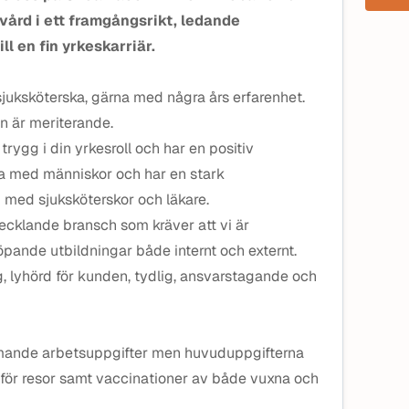
kvård i ett framgångsrikt, ledande
ll en fin yrkeskarriär.
juksköterska, gärna med några års erfarenhet.
n är meriterande.
trygg i din yrkesroll och har en positiv
eta med människor och har en stark
m med sjuksköterskor och läkare.
ecklande bransch som kräver att vi är
pande utbildningar både internt och externt.
g, lyhörd för kunden, tydlig, ansvarstagande och
mande arbetsuppgifter men huvuduppgifterna
nför resor samt vaccinationer av både vuxna och