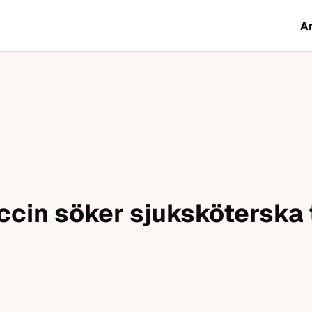
A
cin söker sjuksköterska t