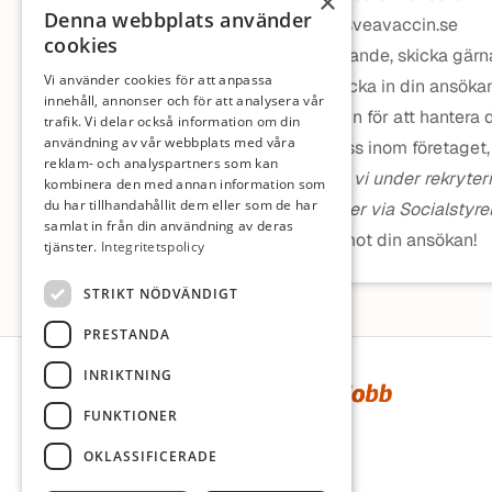
×
Denna webbplats använder
rekrytering@sveavaccin.se
cookies
Urval sker löpande, skicka gärn
Vi använder cookies för att anpassa
Genom att skicka in din ansöka
innehåll, annonser och för att analysera vår
av Svea Vaccin för att hantera
trafik. Vi delar också information om din
användning av vår webbplats med våra
hanteras av oss inom företaget, 
reklam- och analyspartners som kan
Observera att vi under rekryte
kombinera den med annan information som
du har tillhandahållit dem eller som de har
och säkerställer via Socialstyrel
samlat in från din användning av deras
Vi ser fram emot din ansökan!
tjänster.
Integritetspolicy
STRIKT NÖDVÄNDIGT
PRESTANDA
Sidfot
INRIKTNING
FUNKTIONER
OKLASSIFICERADE