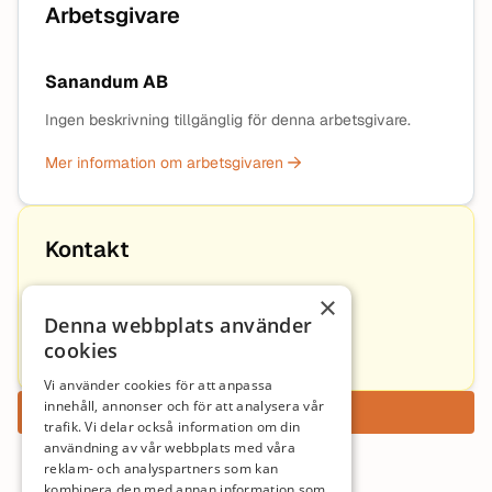
Arbetsgivare
Sanandum AB
Ingen beskrivning tillgänglig för denna arbetsgivare.
Mer information om arbetsgivaren
Kontakt
×
Pontus Mattsson
Denna webbplats använder
cookies
Pontus@sanandum.se
Vi använder cookies för att anpassa
innehåll, annonser och för att analysera vår
Ansök nu
trafik. Vi delar också information om din
användning av vår webbplats med våra
reklam- och analyspartners som kan
kombinera den med annan information som