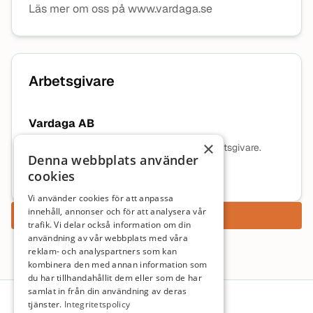
Läs mer om oss på www.vardaga.se
Arbetsgivare
Vardaga AB
×
Ingen beskrivning tillgänglig för denna arbetsgivare.
Denna webbplats använder
cookies
Mer information om arbetsgivaren
Vi använder cookies för att anpassa
innehåll, annonser och för att analysera vår
Ansök nu
trafik. Vi delar också information om din
användning av vår webbplats med våra
reklam- och analyspartners som kan
kombinera den med annan information som
du har tillhandahållit dem eller som de har
Sidfot
samlat in från din användning av deras
tjänster.
Integritetspolicy