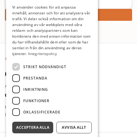
Vi använder cookies för att anpassa
innehåll, annonser och för att analysera vår
Ansök nu
trafik. Vi delar också information om din
användning av vår webbplats med våra
reklam- och analyspartners som kan
kombinera den med annan information som
du har tillhandahållit dem eller som de har
Sidfot
samlat in från din användning av deras
tjänster.
Integritetspolicy
STRIKT NÖDVÄNDIGT
För jobbsökande
PRESTANDA
Arbetsgivare
INRIKTNING
Om oss
FUNKTIONER
Kontakt
OKLASSIFICERADE
Integritetspolicy
ACCEPTERA ALLA
AVVISA ALLT