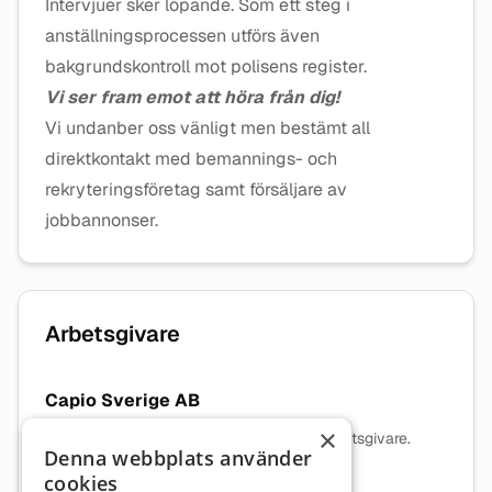
Intervjuer sker löpande. Som ett steg i
anställningsprocessen utförs även
bakgrundskontroll mot polisens register.
Vi ser fram emot att höra från dig!
Vi undanber oss vänligt men bestämt all
direktkontakt med bemannings- och
rekryteringsföretag samt försäljare av
jobbannonser.
Arbetsgivare
Capio Sverige AB
×
Ingen beskrivning tillgänglig för denna arbetsgivare.
Denna webbplats använder
cookies
Mer information om arbetsgivaren