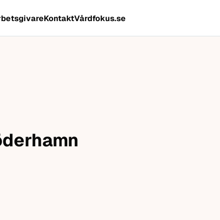
rbetsgivare
Kontakt
Vårdfokus.se
Söderhamn