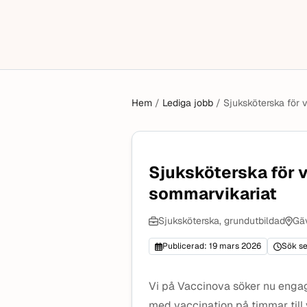
Hem
/
Lediga jobb
/
Sjuksköterska för
Sjuksköterska för 
sommarvikariat
Sjuksköterska, grundutbildad
Gäv
Publicerad: 19 mars 2026
Sök se
Vi på Vaccinova söker nu engag
med vaccination på timmar till