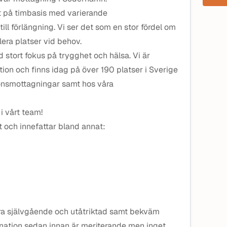
at på timbasis med varierande
ill förlängning. Vi ser det som en stor fördel om
lera platser vid behov.
stort fokus på trygghet och hälsa. Vi är
ion och finns idag på över 190 platser i Sverige
onsmottagningar samt hos våra
i vårt team!
t och innefattar bland annat:
vara självgående och utåtriktad samt bekväm
nation sedan innan är meriterande men inget