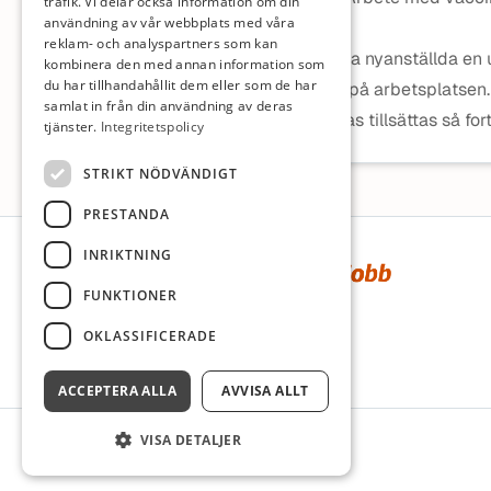
trafik. Vi delar också information om din
användning av vår webbplats med våra
krav.
reklam- och analyspartners som kan
Vi erbjuder alla nyanställda en
kombinera den med annan information som
du har tillhandahållit dem eller som de har
som används på arbetsplatsen.
samlat in från din användning av deras
Tjänsten ämnas tillsättas så for
tjänster.
Integritetspolicy
STRIKT NÖDVÄNDIGT
PRESTANDA
Sidfot
INRIKTNING
FUNKTIONER
OKLASSIFICERADE
ACCEPTERA ALLA
AVVISA ALLT
VISA DETALJER