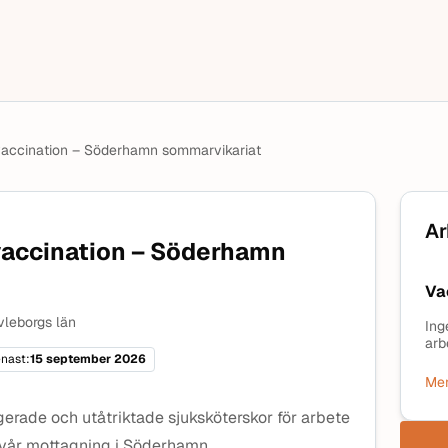
 vaccination – Söderhamn sommarvikariat
Ar
vaccination – Söderhamn
Va
leborgs län
Ing
arb
nast:
15 september 2026
Mer
erade och utåtriktade sjuksköterskor för arbete
 vår mottagning i Söderhamn.