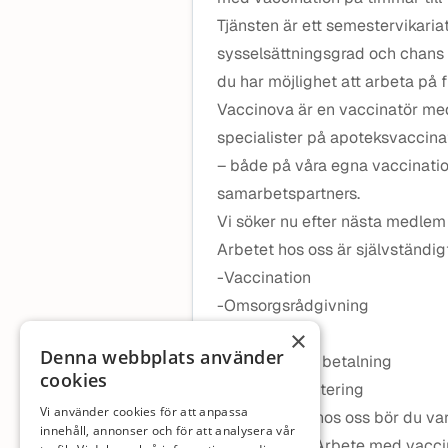
Tjänsten är ett semestervikari
sysselsättningsgrad och chans t
du har möjlighet att arbeta på f
Vaccinova är en vaccinatör med 
specialister på apoteksvaccinat
– både på våra egna vaccinati
samarbetspartners.
Vi söker nu efter nästa medlem 
Arbetet hos oss är självständig
-Vaccination
-Omsorgsrådgivning
-Journalföring
×
Denna webbplats använder
-Hantering av betalning
cookies
-Enklare inventering
Vi använder cookies för att anpassa
För att trivas hos oss bör du 
innehåll, annonser och för att analysera vår
med datorer. Arbete med vacci