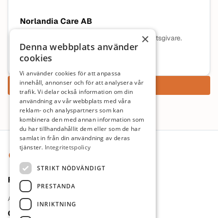
Norlandia Care AB
×
Ingen beskrivning tillgänglig för denna arbetsgivare.
Denna webbplats använder
cookies
Mer information om arbetsgivaren
Vi använder cookies för att anpassa
innehåll, annonser och för att analysera vår
Ansök nu
trafik. Vi delar också information om din
användning av vår webbplats med våra
reklam- och analyspartners som kan
kombinera den med annan information som
du har tillhandahållit dem eller som de har
Sidfot
samlat in från din användning av deras
tjänster.
Integritetspolicy
STRIKT NÖDVÄNDIGT
För jobbsökande
PRESTANDA
Arbetsgivare
INRIKTNING
Om oss