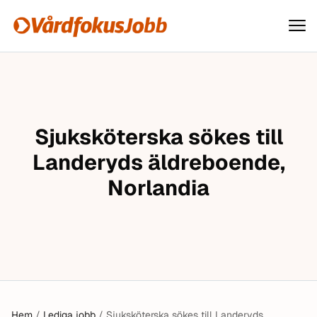
Vårdfokusjobb
Hoppa till innehåll
Sjuksköterska sökes till
Landeryds äldreboende,
Norlandia
Hem
/
Lediga jobb
/
Sjuksköterska sökes till Landeryds