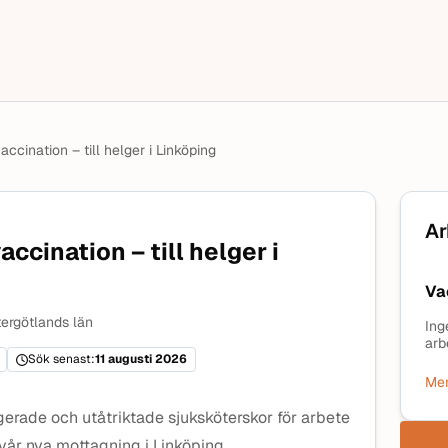
accination – till helger i Linköping
Ar
ccination – till helger i
Va
ergötlands län
Ing
arb
Sök senast:
11 augusti 2026
Mer
erade och utåtriktade sjuksköterskor för arbete
vår nya mottagning i Linköping .