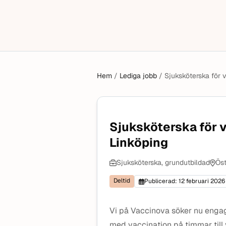
Hem
/
Lediga jobb
/
Sjuksköterska för v
Sjuksköterska för va
Linköping
Sjuksköterska, grundutbildad
Öst
Deltid
Publicerad: 12 februari 2026
Vi på Vaccinova söker nu engag
med vaccination på timmar till 