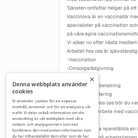
Tjänsten omfattar helger på ett
Vaccinova är en vaccinatör med 
specialister på vaccination och
på våra egna vaccinationsmott
Vi söker nu efter nästa medlem 
Arbetet hos oss är självständig
-Vaccination
-Omsorgsrådgivning
-Journalföring
×
Denna webbplats använder
-Hantering av betalning
cookies
-Enklare inventering
Vi använder cookies för att anpassa
För att trivas hos oss bör du 
innehåll, annonser och för att analysera vår
med datorer. Arbete med vacci
trafik. Vi delar också information om din
användning av vår webbplats med våra
krav.
reklam- och analyspartners som kan
Vi erbjuder alla nyanställda en
kombinera den med annan information som
du har tillhandahållit dem eller som de har
som används på arbetsplatsen.