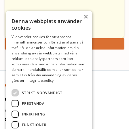
Cecilia Kellberg
×
Denna webbplats använder
cecilia.kellberg@famlak.se
cookies
0790-600966
Vi använder cookies för att anpassa
innehåll, annonser och för att analysera vår
Ansök nu
trafik. Vi delar också information om din
användning av vår webbplats med våra
reklam- och analyspartners som kan
kombinera den med annan information som
du har tillhandahållit dem eller som de har
Sidfot
samlat in från din användning av deras
tjänster.
Integritetspolicy
STRIKT NÖDVÄNDIGT
För jobbsökande
PRESTANDA
Arbetsgivare
INRIKTNING
Om oss
FUNKTIONER