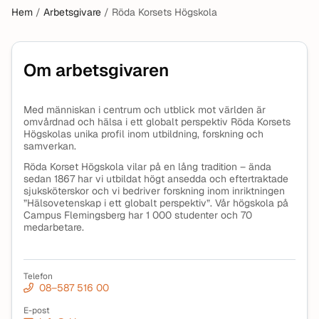
Hem
/
Arbetsgivare
/
Röda Korsets Högskola
Om arbetsgivaren
Med människan i centrum och utblick mot världen är
omvårdnad och hälsa i ett globalt perspektiv Röda Korsets
Högskolas unika profil inom utbildning, forskning och
samverkan.
Röda Korset Högskola vilar på en lång tradition – ända
sedan 1867 har vi utbildat högt ansedda och eftertraktade
sjuksköterskor och vi bedriver forskning inom inriktningen
”Hälsovetenskap i ett globalt perspektiv”. Vår högskola på
Campus Flemingsberg har 1 000 studenter och 70
medarbetare.
Telefon
08–587 516 00
E-post