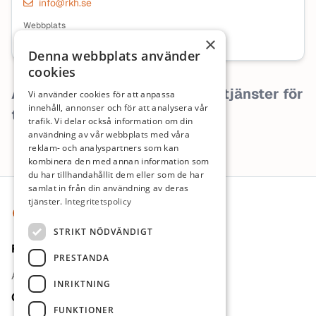
info@rkh.se
Webbplats
Besök företagets webbplats
×
Denna webbplats använder
cookies
Arbetsgivaren har inga lediga tjänster för
Vi använder cookies för att anpassa
innehåll, annonser och för att analysera vår
tillfället.
trafik. Vi delar också information om din
användning av vår webbplats med våra
reklam- och analyspartners som kan
kombinera den med annan information som
du har tillhandahållit dem eller som de har
Sidfot
samlat in från din användning av deras
tjänster.
Integritetspolicy
STRIKT NÖDVÄNDIGT
För jobbsökande
PRESTANDA
Arbetsgivare
INRIKTNING
Om oss
FUNKTIONER