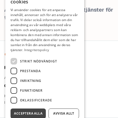
cookies
Arbetsgivaren har inga lediga tjänster för
Vi använder cookies för att anpassa
innehåll, annonser och för att analysera vår
tillfället.
trafik. Vi delar också information om din
användning av vår webbplats med våra
reklam- och analyspartners som kan
kombinera den med annan information som
du har tillhandahållit dem eller som de har
Sidfot
samlat in från din användning av deras
tjänster.
Integritetspolicy
STRIKT NÖDVÄNDIGT
För jobbsökande
PRESTANDA
Arbetsgivare
INRIKTNING
Om oss
FUNKTIONER
Kontakt
OKLASSIFICERADE
Integritetspolicy
ACCEPTERA ALLA
AVVISA ALLT