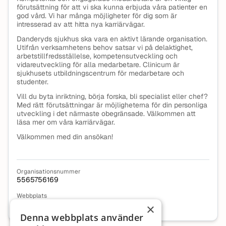
förutsättning för att vi ska kunna erbjuda våra patienter en
god vård. Vi har många möjligheter för dig som är
intresserad av att hitta nya karriärvägar.
Danderyds sjukhus ska vara en aktivt lärande organisation.
Utifrån verksamhetens behov satsar vi på delaktighet,
arbetstillfredsställelse, kompetensutveckling och
vidareutveckling för alla medarbetare. Clinicum är
sjukhusets utbildningscentrum för medarbetare och
studenter.
Vill du byta inriktning, börja forska, bli specialist eller chef?
Med rätt förutsättningar är möjligheterna för din personliga
utveckling i det närmaste obegränsade. Välkommen att
läsa mer om våra karriärvägar.
Välkommen med din ansökan!
Organisationsnummer
5565756169
Webbplats
Besök företagets webbplats
×
Denna webbplats använder