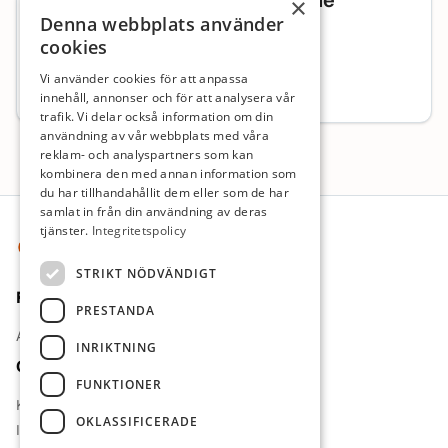
Verksamhetschef LSS-boende
×
Denna webbplats använder
Verksamhetschef, hälso- och sjukvård
cookies
Stockholms län
Vi använder cookies för att anpassa
Heltid
Sök senast: 24 augusti 2026
innehåll, annonser och för att analysera vår
trafik. Vi delar också information om din
användning av vår webbplats med våra
reklam- och analyspartners som kan
kombinera den med annan information som
du har tillhandahållit dem eller som de har
Sidfot
samlat in från din användning av deras
tjänster.
Integritetspolicy
STRIKT NÖDVÄNDIGT
För jobbsökande
PRESTANDA
Arbetsgivare
INRIKTNING
Om oss
FUNKTIONER
Kontakt
OKLASSIFICERADE
Integritetspolicy